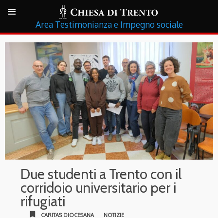
Testimonianza e Impegno sociale
Due studenti a Trento con il
corridoio universitario per i
rifugiati
bookmark
CARITAS DIOCESANA
NOTIZIE