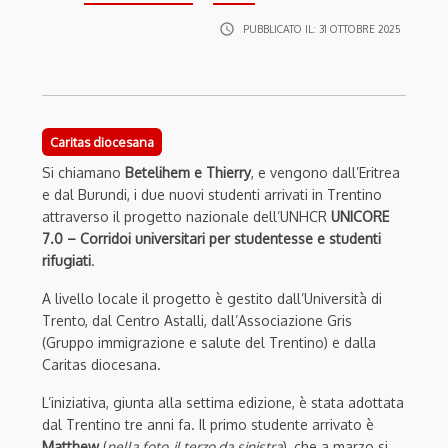
access_time
PUBBLICATO IL:
31 OTTOBRE 2025
Caritas diocesana
Si chiamano
Betelihem e Thierry
, e vengono dall’Eritrea
e dal Burundi, i due nuovi studenti arrivati in Trentino
attraverso il progetto nazionale dell’UNHCR
UNICORE
7.0 – Corridoi universitari per studentesse e studenti
rifugiati
.
A livello locale il progetto è gestito dall’Università di
Trento, dal Centro Astalli, dall’Associazione Gris
(Gruppo immigrazione e salute del Trentino) e dalla
Caritas diocesana.
L’iniziativa, giunta alla settima edizione, è stata adottata
dal Trentino tre anni fa. Il primo studente arrivato è
Matthew
(
nella foto, il terzo da sinistra
), che a marzo si