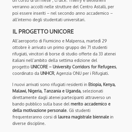
un corso di un mese”, ci dice. Thierry e Betelihem
verranno accolti nelle strutture del Centro Astalli, per
poi essere inseriti – nel secondo anno accademico –
all’interno degli studentati universitari.
IL PROGETTO UNICORE
All’aeroporto di Fiumicino e Malpensa, martedì 29
ottobre è arrivato un primo gruppo dei 71 studenti
rifugiati, vincitori di borse di studio offerte da 33 atenei
italiani nell’ambito della settima edizione del
progetto
UNICORE – University Corridors for Refugees
,
coordinato da
UNHCR
, Agenzia ONU per i Rifugiati.
I nuovi arrivati sono rifugiati residenti in
Etiopia, Kenya,
Malawi, Nigeria, Tanzania e Uganda,
selezionati
direttamente dagli atenei partecipanti attraverso un
bando pubblico sulla base del
merito accademico e
della motivazione personale
. Gli studenti
frequenteranno corsi di
laurea magistrale biennale
in
diverse discipline.