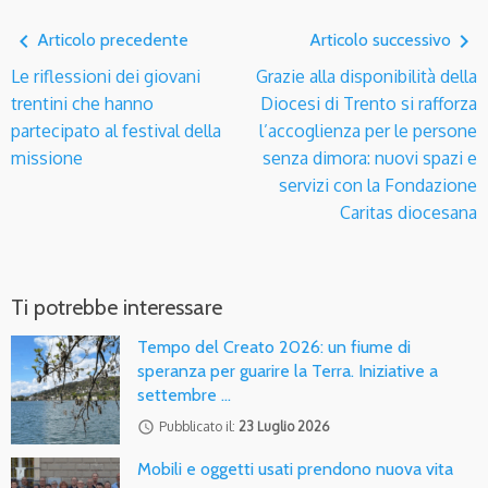
navigate_before
navigate_next
Articolo precedente
Articolo successivo
Le riflessioni dei giovani
Grazie alla disponibilità della
trentini che hanno
Diocesi di Trento si rafforza
partecipato al festival della
l’accoglienza per le persone
missione
senza dimora: nuovi spazi e
servizi con la Fondazione
Caritas diocesana
Ti potrebbe interessare
Tempo del Creato 2026: un fiume di
speranza per guarire la Terra. Iniziative a
settembre …
access_time
Pubblicato il:
23 Luglio 2026
Mobili e oggetti usati prendono nuova vita