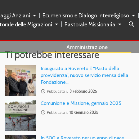
naggi Anziani
Ecumenismo e Dialogo interreligioso
search
torale delle Migrazioni
Pastorale Missionaria
Amministrazione
Ti potrebbe interessare
Inaugurato a Rovereto il “Pasto della
provvidenza”, nuovo servizio mensa della
Fondazione…
access_time
Pubblicato il:
3 Febbraio 2025
Comunione e Missione, gennaio 2025
access_time
Pubblicato il:
10 Gennaio 2025
In 500 a Rovereto per un anno di pace.