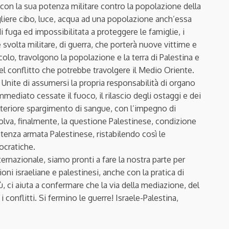
 con la sua potenza militare contro la popolazione della
gliere cibo, luce, acqua ad una popolazione anch’essa
 fuga ed impossibilitata a proteggere le famiglie, i
 svolta militare, di guerra, che porterà nuove vittime e
olo, travolgono la popolazione e la terra di Palestina e
del conflitto che potrebbe travolgere il Medio Oriente.
 Unite di assumersi la propria responsabilità di organo
mmediato cessate il fuoco, il rilascio degli ostaggi e dei
e ulteriore spargimento di sangue, con l’impegno di
lva, finalmente, la questione Palestinese, condizione
stenza armata Palestinese, ristabilendo così le
ocratiche.
ernazionale, siamo pronti a fare la nostra parte per
oni israeliane e palestinesi, anche con la pratica di
 ci aiuta a confermare che la via della mediazione, del
 conflitti. Si fermino le guerre! Israele-Palestina,