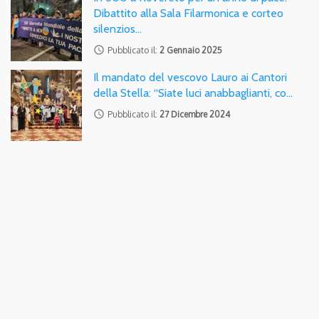
Dibattito alla Sala Filarmonica e corteo
silenzios…
access_time
Pubblicato il:
2 Gennaio 2025
Il mandato del vescovo Lauro ai Cantori
della Stella: “Siate luci anabbaglianti, co…
access_time
Pubblicato il:
27 Dicembre 2024