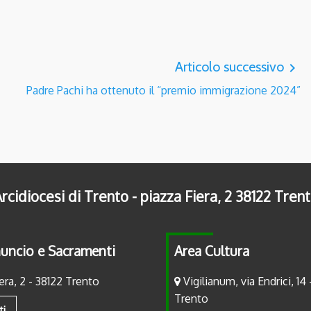
Articolo successivo
navigate_next
Padre Pachi ha ottenuto il “premio immigrazione 2024”
rcidiocesi di Trento - piazza Fiera, 2 38122 Tren
uncio e Sacramenti
Area Cultura
era, 2 - 38122 Trento
Vigilianum, via Endrici, 14 
Trento
ti