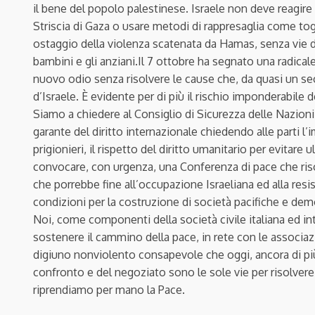
il bene del popolo palestinese. Israele non deve reagire
Striscia di Gaza o usare metodi di rappresaglia come to
ostaggio della violenza scatenata da Hamas, senza vie di
bambini e gli anziani.
Il 7 ottobre ha segnato una radicale
nuovo odio senza risolvere le cause che, da quasi un sec
d’Israele. È evidente per di più il rischio imponderabile 
Siamo a chiedere al Consiglio di Sicurezza delle Nazioni
garante del diritto internazionale chiedendo alle parti l’i
prigionieri, il rispetto del diritto umanitario per evitar
convocare, con urgenza, una Conferenza di pace che riso
che porrebbe fine all’occupazione Israeliana ed alla resi
condizioni per la costruzione di società pacifiche e dem
Noi, come componenti della società civile italiana ed int
sostenere il cammino della pace, in rete con le associazi
digiuno nonviolento consapevole che oggi, ancora di più,
confronto e del negoziato sono le sole vie per risolvere i
riprendiamo per mano la Pace.