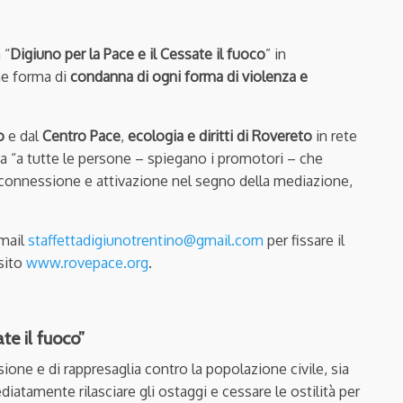
 “
Digiuno per la Pace e il Cessate il
fuoco
” in
me forma di
condanna di ogni forma di violenza e
o
e dal
Centro Pace
,
ecologia e diritti di Rovereto
in rete
ta “a tutte le persone – spiegano i promotori – che
connessione e attivazione nel segno della mediazione,
email
staffettadigiunotrentino@gmail.com
per fissare il
 sito
www.rovepace.org
.
te il fuoco”
ione e di rappresaglia contro la popolazione civile, sia
atamente rilasciare gli ostaggi e cessare le ostilità per