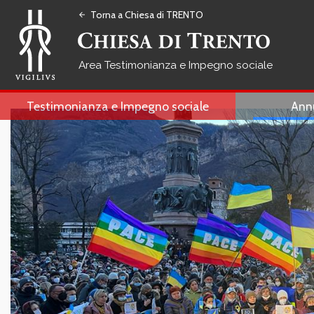
Torna a Chiesa di TRENTO
arrow_back
Testimonianza e Impegno sociale
Testimonianza e Impegno sociale
Ann