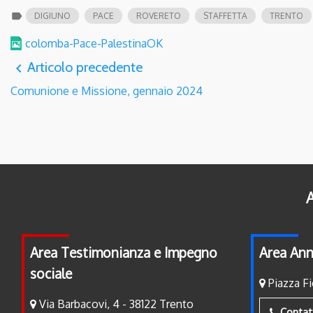
label
DIGIUNO
PACE
ROVERETO
STAFFETTA
TRENTO
colomba-Pace-PalestinaOK
Articolo precedente
navigate_before
Comunione e Missione, gennaio 2024
A
Area Testimonianza e Impegno
Area Ann
sociale
Piazza Fi
Via Barbacovi, 4 - 38122 Trento
Contat