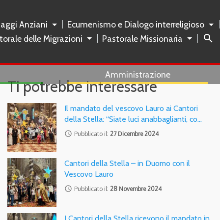
naggi Anziani
Ecumenismo e Dialogo interreligioso
search
torale delle Migrazioni
Pastorale Missionaria
Amministrazione
Ti potrebbe interessare
Il mandato del vescovo Lauro ai Cantori
della Stella: “Siate luci anabbaglianti, co…
access_time
Pubblicato il:
27 Dicembre 2024
Cantori della Stella – in Duomo con il
Vescovo Lauro
access_time
Pubblicato il:
28 Novembre 2024
I Cantori della Stella ricevono il mandato in