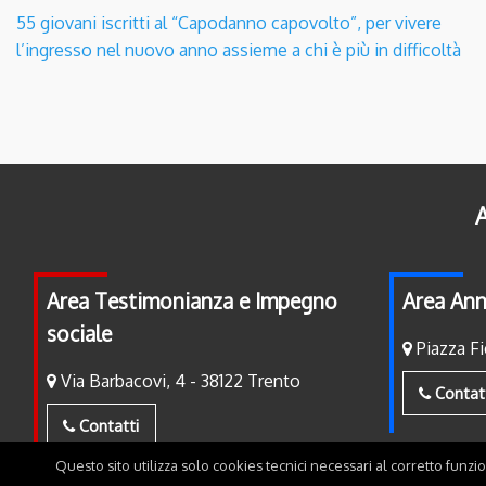
55 giovani iscritti al “Capodanno capovolto”, per vivere
l’ingresso nel nuovo anno assieme a chi è più in difficoltà
A
Area Testimonianza e Impegno
Area Ann
sociale
Piazza Fi
Via Barbacovi, 4 - 38122 Trento
Contat
Contatti
Questo sito utilizza solo cookies tecnici necessari al corretto funzi