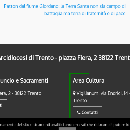
Patton dal fiume Giordano: la Terra Santa non sia campo di
battaglia ma terra di fraternità e di pace
rcidiocesi di Trento - piazza Fiera, 2 38122 Tren
uncio e Sacramenti
Area Cultura
era, 2 - 38122 Trento
Vigilianum, via Endrici, 14 
Trento
ti
Contatti
onamento del sito e strumenti analitici anonimizzati che riducono il potere ide