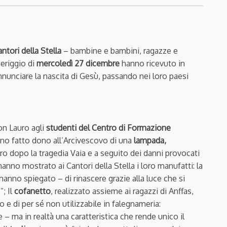
ntori della Stella
– bambine e bambini, ragazze e
meriggio di
mercoledì 27 dicembre
hanno ricevuto in
nnunciare la nascita di Gesù, passando nei loro paesi
on Lauro agli
studenti del Centro di Formazione
no fatto dono all’Arcivescovo di una
lampada,
ero dopo la tragedia Vaia e a seguito dei danni provocati
i hanno mostrato ai Cantori della Stella i loro manufatti: la
hanno spiegato – di rinascere grazie alla luce che si
”; Il
cofanetto
, realizzato assieme ai ragazzi di Anffas,
 e di per sé non utilizzabile in falegnameria:
 ma in realtà una caratteristica che rende unico il