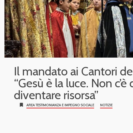
Il mandato ai Cantori del
“Gesù è la luce. Non c’è
diventare risorsa”
bookmark
AREA TESTIMONIANZA E IMPEGNO SOCIALE
NOTIZIE