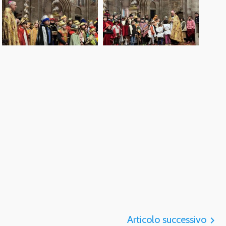
Articolo successivo
navigate_next