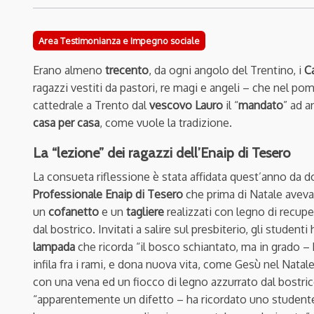
Area Testimonianza e Impegno sociale
Erano almeno
trecento
, da ogni angolo del Trentino, i
Ca
ragazzi vestiti da pastori, re magi e angeli – che nel po
cattedrale a Trento dal
vescovo Lauro
il “
mandato
” ad a
casa per casa
, come vuole la tradizione.
La “lezione” dei ragazzi dell’Enaip di Tesero
La consueta riflessione è stata affidata quest’anno da d
Professionale Enaip di Tesero
che prima di Natale aveva
un
cofanetto
e un
tagliere
realizzati con legno di recup
dal bostrico. Invitati a salire sul presbiterio, gli student
lampada
che ricorda “il bosco schiantato, ma in grado – 
infila fra i rami, e dona nuova vita, come Gesù nel Natale
con una vena ed un fiocco di legno azzurrato dal bostrico
“apparentemente un difetto – ha ricordato uno studente –