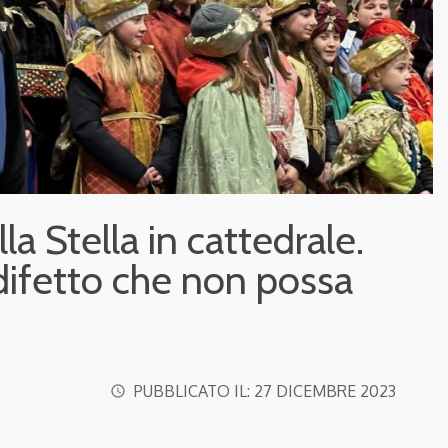
la Stella in cattedrale.
 difetto che non possa
PUBBLICATO IL:
27 DICEMBRE 2023
access_time