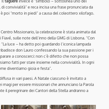
 Il
tagliere
invece è “simbolo – sottolinea uno dei
, di convivialità” e reca incisa una frase pronunciata da
è poi “morto in piedi” a causa del coleottero xilofago.
l Centro Missionario, la celebrazione è stata animata dal
 Fiavé, sulle note dell’inno della GMG di Lisbona. “Con
. “La luce – ha detto poi guardando l’iconica lampada
 ribadisce don Lauro confessando la sua passione per i
arare a conoscerci: non c’è difetto che non possa
siamo fatti per stare insieme nella convivialità. In ogni
ieme diventiamo gioia e festa”.
diffusa in vari paesi. A Natale ciascuno è invitato a
ei magi per essere missionari che annunciano la Parola
te il peregrinare dei Cantori della Stella andranno a