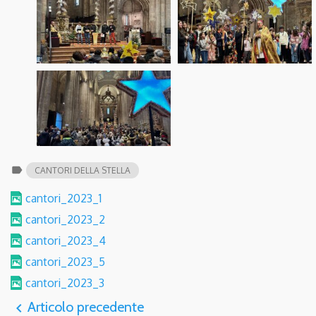
label
CANTORI DELLA STELLA
cantori_2023_1
cantori_2023_2
cantori_2023_4
cantori_2023_5
cantori_2023_3
Articolo precedente
navigate_before