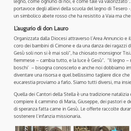
legno, come ognuno di noi, e come tale va valorizzato”.
portavoce degli allievi della scuola del legno di Tesero -
un simbolico abete rosso che ha resistito a Vaia ma che 
L’augurio di don Lauro
Organizzata dalla Diocesi attraverso l’Area Annuncio e i
coro dei bambini di Cimone e da una danza dei ragazzi di
Gesù soli non si è mai soli”, ha chiosato monsignor Tisi
fiemmese – cambia tutto, e la luce è Gesù”. “Il legno –
boschi’ – bisogna conoscerlo e anche noi dobbiamo imp
diventare una risorsa e quel bellissimo tagliere dice che 
eucarestia proviamo a farlo. Siamo tutti diversi, ma ins
Quella dei Cantori della Stella è una tradizione natalizia 
compiere il cammino di Maria, Giuseppe, dei pastori e d
di speranza fatta carne in Gesù. Le offerte raccolte duran
sostenere l’infanzia missionaria.