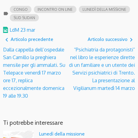
CONGO
INCONTRO ON LINE
LUNEDÌ DELLA MISSIONE
label
SUD SUDAN
LdM 23 mar
navigate_before
navigate_next
Articolo precedente
Articolo successivo
Dalla cappella dell’ospedale
“Psichiatria da protagonisti”
San Camillo la preghiera
nel libro le esperienze dirette
mensile per gli ammalati. Su
di un familiare e un utente dei
Telepace venerdì 17 marzo
Servizi psichiatrici di Trento.
ore 17, replica
La presentazione al
eccezionalmente domenica
Vigilianum martedì 14 marzo
19 alle 19.30
Ti potrebbe interessare
Lunedì della missione