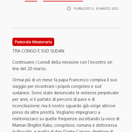
access_time
PUBBLICATO IL:
10 MARZO 2023
Pastorale Missionaria
TRA CONGO E SUD SUDAN
Continuano i Lunedì della missione con l’incontro on
line del 20 marzo.
Ormai più di un mese fa papa Francesco compiva il suo
viaggio per incontrare i popoli congolesi e sud
sudanesi. Sono state denunciate le violenze perpetuate
per anni, si è parlato di percorsi di pace e di
riconciliazione; ma il nostro sguardo già volge altrove
preso da altre priorità. Vogliamo impegnarci a
risintonizzarci su quelle frequenze ascoltando la voce di
Maman Brigitte Kabu, congolese, romana e dottoressa
in filosofia, e quella di don Dante Carraro, direttore di