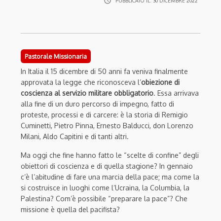
access_time
PUBBLICATO IL:
30 DICEMBRE 2022
Pastorale Missionaria
In Italia il 15 dicembre di 50 anni fa veniva finalmente
approvata la legge che riconosceva l’
obiezione di
coscienza al servizio militare obbligatorio
. Essa arrivava
alla fine di un duro percorso di impegno, fatto di
proteste, processi e di carcere: è la storia di Remigio
Cuminetti, Pietro Pinna, Ernesto Balducci, don Lorenzo
Milani, Aldo Capitini e di tanti altri.
Ma oggi che fine hanno fatto le “scelte di confine” degli
obiettori di coscienza e di quella stagione? In gennaio
c’è l’abitudine di fare una marcia della pace; ma come la
si costruisce in luoghi come l’Ucraina, la Columbia, la
Palestina? Com’è possibile “preparare la pace”? Che
missione è quella del pacifista?