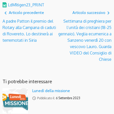
LdM16gen23_PRINT
navigate_before
navigate_next
Articolo precedente
Articolo successivo
A padre Patton il premio del
Settimana di preghiera per
Rotary alla Campana di caduti
l’unità dei cristiani (18-25
di Rovereto. Lo destinerà ai
gennaio). Veglia ecumenica a
terremotati in Siria
Sanzeno venerdì 20 con
vescovo Lauro. Guarda
VIDEO del Consiglio di
Chiese
Ti potrebbe interessare
Lunedì della missione
access_time
Pubblicato il:
6 Settembre 2023