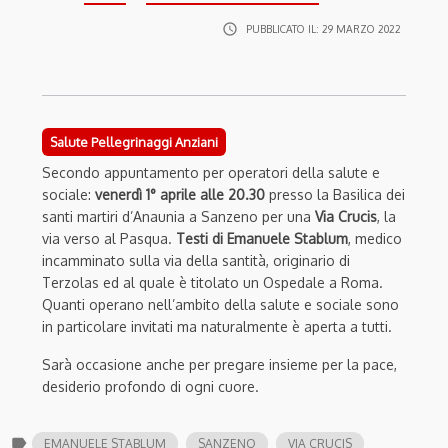
access_time
PUBBLICATO IL:
29 MARZO 2022
Salute Pellegrinaggi Anziani
Secondo appuntamento per operatori della salute e
sociale:
venerdì 1° aprile alle 20.30
presso la Basilica dei
santi martiri d’Anaunia a Sanzeno per una
Via Crucis
, la
via verso al Pasqua.
Testi di Emanuele Stablum
, medico
incamminato sulla via della santità, originario di
Terzolas ed al quale è titolato un Ospedale a Roma.
Quanti operano nell’ambito della salute e sociale sono
in particolare invitati ma naturalmente è aperta a tutti.
Sarà occasione anche per pregare insieme per la pace,
desiderio profondo di ogni cuore.
label
EMANUELE STABLUM
SANZENO
VIA CRUCIS