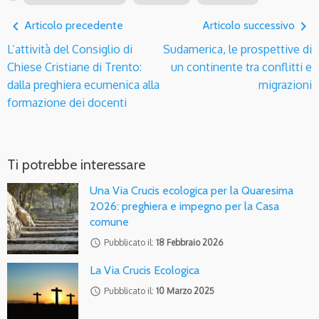
navigate_before
navigate_next
Articolo precedente
Articolo successivo
L’attività del Consiglio di
Sudamerica, le prospettive di
Chiese Cristiane di Trento:
un continente tra conflitti e
dalla preghiera ecumenica alla
migrazioni
formazione dei docenti
Ti potrebbe interessare
Una Via Crucis ecologica per la Quaresima
2026: preghiera e impegno per la Casa
comune
access_time
Pubblicato il:
18 Febbraio 2026
La Via Crucis Ecologica
access_time
Pubblicato il:
10 Marzo 2025