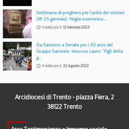
Settimana di preghiera per l’unità dei cristiani
(18-25 gennaio). Veglia ecumenica …
access_time
Pubblicato il:
12 Gennaio 2023
Da Sanzeno a Senale per i 50 anni del
Gruppo Samuele. Vescovo Lauro: “Figli della
g…
access_time
Pubblicato il:
22 Agosto 2022
Arcidiocesi di Trento - piazza Fiera, 2
38122 Trento