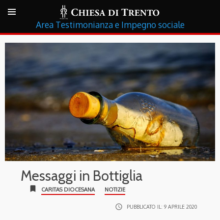
Testimonianza e Impegno sociale
Messaggi in Bottiglia
bookmark
CARITAS DIOCESANA
NOTIZIE
access_time
PUBBLICATO IL:
9 APRILE 2020