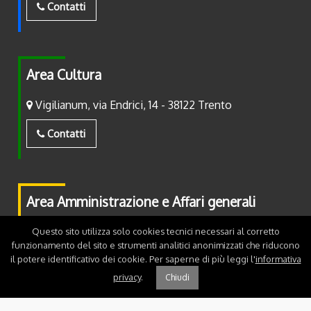
Contatti
Area Cultura
Vigilianum, via Endrici, 14 - 38122 Trento
Contatti
Area Amministrazione e Affari generali
Piazza Fiera, 2 - 38122 Trento
Questo sito utilizza solo cookies tecnici necessari al corretto
funzionamento del sito e strumenti analitici anonimizzati che riducono
il potere identificativo dei cookie. Per saperne di più leggi l'
informativa
Contatti
privacy
.
Chiudi