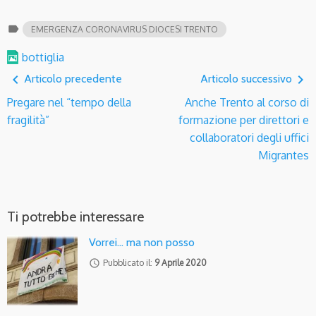
label
EMERGENZA CORONAVIRUS DIOCESI TRENTO
bottiglia
navigate_before
navigate_next
Articolo precedente
Articolo successivo
Pregare nel “tempo della
Anche Trento al corso di
fragilità”
formazione per direttori e
collaboratori degli uffici
Migrantes
Ti potrebbe interessare
Vorrei… ma non posso
access_time
Pubblicato il:
9 Aprile 2020