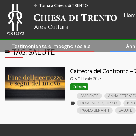
Torna a Chiesa di TRENTO
arrow_back
Hom
Cultura
Testimonianza e Impegno sociale
Ann
TAG:
SALUTE
label
Cattedra del Confronto –
6 Febbraio 2023
access_time
Cultura
AMBIENTE
ANNA CERESET
label
DOMENICO QUIRICO
IGNA
PAOLO BENANTI
SALUTE
A