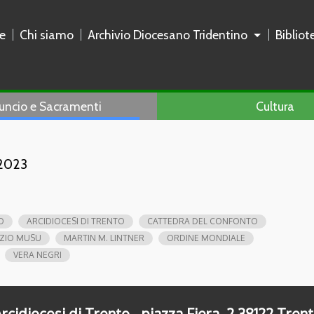
e
Chi siamo
Archivio Diocesano Tridentino
Biblio
uncio e Sacramenti
Cultura
 2023
O
ARCIDIOCESI DI TRENTO
CATTEDRA DEL CONFONTO
ZIO MUSU
MARTIN M. LINTNER
ORDINE MONDIALE
VERA NEGRI
rcidiocesi di Trento - piazza Fiera, 2 38122 Tren