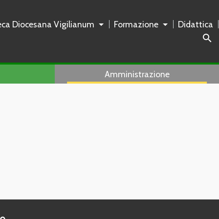
teca Diocesana Vigilianum
Formazione
Didattica
search
Amministrazione
to