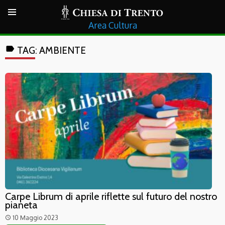
Cultura
label
TAG:
AMBIENTE
Carpe Librum di aprile riflette sul futuro del nostro
pianeta
10 Maggio 2023
access_time