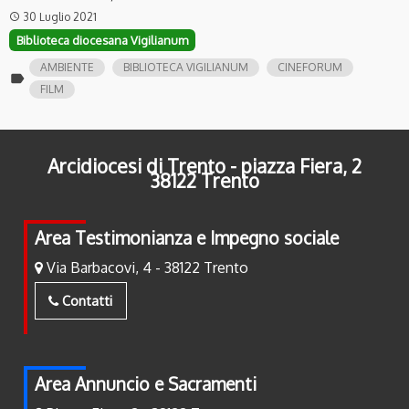
30 Luglio 2021
access_time
Biblioteca diocesana Vigilianum
AMBIENTE
BIBLIOTECA VIGILIANUM
CINEFORUM
label
FILM
Arcidiocesi di Trento - piazza Fiera, 2
38122 Trento
Area Testimonianza e Impegno sociale
Via Barbacovi, 4 - 38122 Trento
Contatti
Area Annuncio e Sacramenti