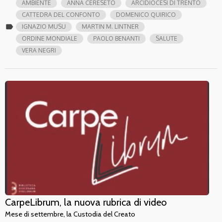
AMBIENTE
ANNA CERESETO
ARCIDIOCESI DI TRENTO
CATTEDRA DEL CONFONTO
DOMENICO QUIRICO
label
IGNAZIO MUSU
MARTIN M. LINTNER
ORDINE MONDIALE
PAOLO BENANTI
SALUTE
VERA NEGRI
CarpeLibrum, la nuova rubrica di video
Mese di settembre, la Custodia del Creato