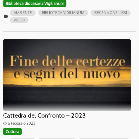
Biblioteca diocesana Vigilianum
AMBIENTE
BIBLIOTECA VIGILIANUM
RECENSIONE LIBRI
label
VIDEO
Cattedra del Confronto – 2023
6 Febbraio 2023
access_time
Cultura