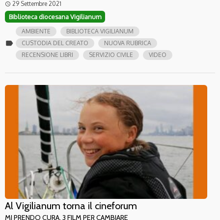
29 Settembre 2021
access_time
Biblioteca diocesana Vigilianum
AMBIENTE
BIBLIOTECA VIGILIANUM
label
CUSTODIA DEL CREATO
NUOVA RUBRICA
RECENSIONE LIBRI
SERVIZIO CIVILE
VIDEO
Al Vigilianum torna il cineforum
MI PRENDO CURA, 3 FILM PER CAMBIARE