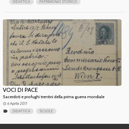
DIDATTICA
PATRIMONIO STORICO
VOCI DI PACE
Sacerdoti e profughi trentini della prima guerra mondiale
6 Aprile 2017
access_time
label
DIDATTICA
SCUOLE