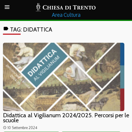
Cultura
label
TAG:
DIDATTICA
Didattica al Vigilianum 2024/2025. Percorsi per le
scuole
10 Settembre 2024
access_time