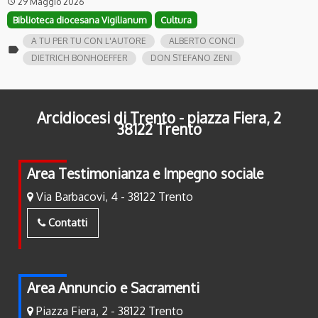
29 Maggio 2026
access_time
Biblioteca diocesana Vigilianum
Cultura
A TU PER TU CON L'AUTORE
ALBERTO CONCI
label
DIETRICH BONHOEFFER
DON STEFANO ZENI
Arcidiocesi di Trento - piazza Fiera, 2
38122 Trento
Area Testimonianza e Impegno sociale
Via Barbacovi, 4 - 38122 Trento
Contatti
Area Annuncio e Sacramenti
Piazza Fiera, 2 - 38122 Trento