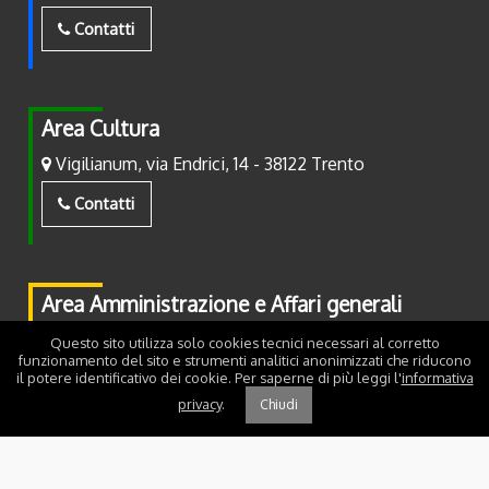
Contatti
Area Cultura
Vigilianum, via Endrici, 14 - 38122 Trento
Contatti
Area Amministrazione e Affari generali
Piazza Fiera, 2 - 38122 Trento
Questo sito utilizza solo cookies tecnici necessari al corretto
funzionamento del sito e strumenti analitici anonimizzati che riducono
il potere identificativo dei cookie. Per saperne di più leggi l'
informativa
Contatti
privacy
.
Chiudi