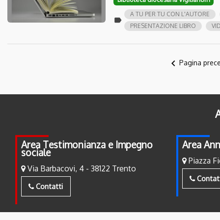
A TU PER TU CON L'AUTORE
label
PRESENTAZIONE LIBRO
VI
navigate_before
Pagina prec
A
Area Testimonianza e Impegno
Area Ann
sociale
Piazza Fi
Via Barbacovi, 4 - 38122 Trento
Contat
Contatti