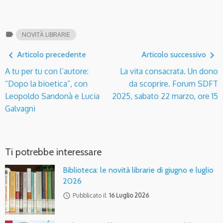
label
NOVITÀ LIBRARIE
navigate_before
navigate_next
Articolo precedente
Articolo successivo
A tu per tu con l’autore:
La vita consacrata. Un dono
“Dopo la bioetica”, con
da scoprire. Forum SDFT
Leopoldo Sandonà e Lucia
2025, sabato 22 marzo, ore 15
Galvagni
Ti potrebbe interessare
Biblioteca: le novità librarie di giugno e luglio
2026
access_time
Pubblicato il:
16 Luglio 2026