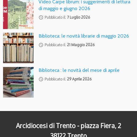
Video Carpe librum: i suggerimenti di lettura
di maggio e giugno 2026
access_time
Pubblicato il:
7 Luglio 2026
Biblioteca: le novità librarie di maggio 2026
access_time
Pubblicato il:
21 Maggio 2026
Biblioteca : le novità del mese di aprile
access_time
Pubblicato il:
29 Aprile 2026
Arcidiocesi di Trento - piazza Fiera, 2
38122 Trento