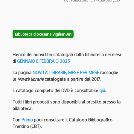
access_time
PUBBLICATO IL:
27 FEBBRAIO 2025
Biblioteca diocesana Vigilianum
Elenco dei nuovi libri catalogati dalla biblioteca nei mesi
di
GENNAIO E FEBBRAIO 2025
La pagina
NOVITA’ LIBRARIE, MESE PER MESE
raccoglie
le
Novità librarie
catalogate a partire dal 2017.
Il catalogo completo dei DVD è consultabile
qui
.
Tutti i libri proposti sono disponibili al prestito presso la
biblioteca.
Con
Primo
puoi consultare il Catalogo Bibliografico
Trentino (CBT).