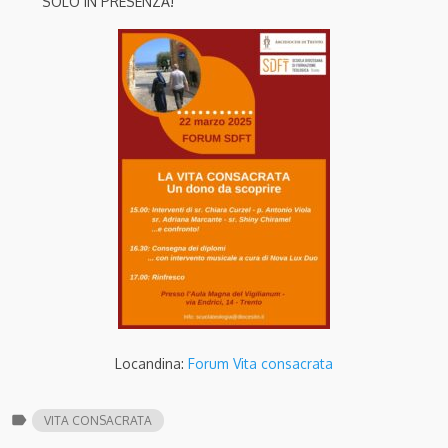
SOLO IN PRESENZA!
Locandina:
Forum Vita consacrata
label
VITA CONSACRATA