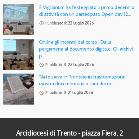
Il Vigilianum ha festeggiato il primo decennio
di attività con un partecipato Open day (2…
access_time
Pubblicato il:
22 Luglio 2026
Online gli incontri del corso “Dalla
pergamena al documento digitale. Gli archivi
p…
access_time
Pubblicato il:
23 Luglio 2026
“Arte sacra in Trentino in trasformazione”,
mostra documentaria a cura dei ra…
access_time
Pubblicato il:
21 Luglio 2026
Arcidiocesi di Trento - piazza Fiera, 2