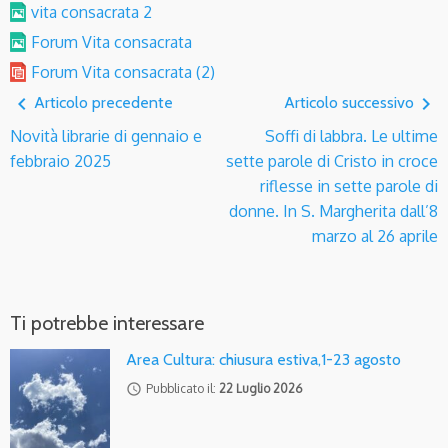
vita consacrata 2
Forum Vita consacrata
Forum Vita consacrata (2)
navigate_before
navigate_next
Articolo precedente
Articolo successivo
Novità librarie di gennaio e
Soffi di labbra. Le ultime
febbraio 2025
sette parole di Cristo in croce
riflesse in sette parole di
donne. In S. Margherita dall’8
marzo al 26 aprile
Ti potrebbe interessare
Area Cultura: chiusura estiva,1-23 agosto
access_time
Pubblicato il:
22 Luglio 2026