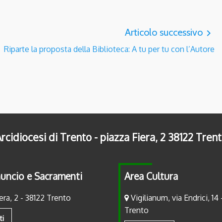
Articolo successivo
navigate_next
Riparte la proposta della Biblioteca: A tu per tu con l’Autore
rcidiocesi di Trento - piazza Fiera, 2 38122 Tren
uncio e Sacramenti
Area Cultura
era, 2 - 38122 Trento
Vigilianum, via Endrici, 14 
Trento
ti