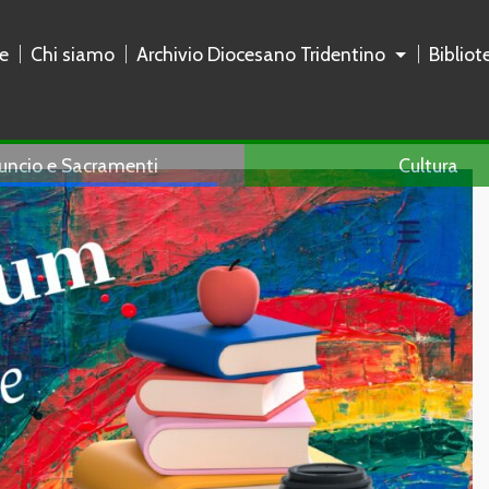
e
Chi siamo
Archivio Diocesano Tridentino
Biblio
uncio e Sacramenti
Cultura