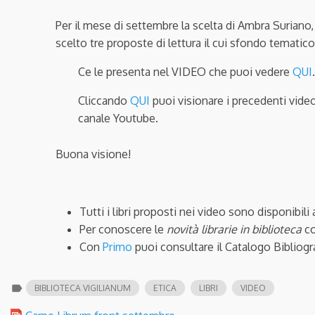
Per il mese di settembre la scelta di Ambra Suriano, 
scelto tre proposte di lettura il cui sfondo tematico 
Ce le presenta nel VIDEO che puoi vedere
QUI
.
Cliccando
QUI
puoi visionare i precedenti video
canale Youtube.
Buona visione!
Tutti i libri proposti nei video sono disponibili
Per conoscere le
novità librarie in biblioteca
co
Con
Primo
puoi consultare il Catalogo Bibliogr
label
BIBLIOTECA VIGILIANUM
ETICA
LIBRI
VIDEO