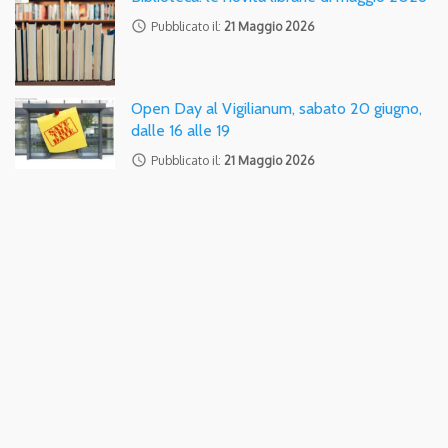
access_time
Pubblicato il:
21 Maggio 2026
Open Day al Vigilianum, sabato 20 giugno,
dalle 16 alle 19
access_time
Pubblicato il:
21 Maggio 2026