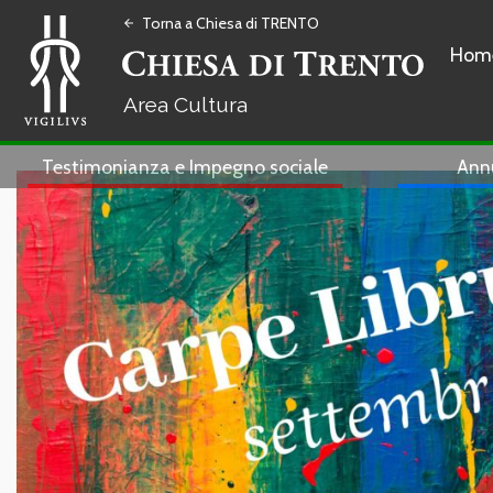
Torna a Chiesa di TRENTO
arrow_back
Hom
Cultura
Testimonianza e Impegno sociale
Ann