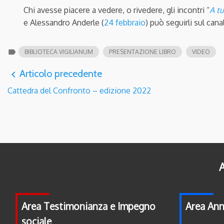
Chi avesse piacere a vedere, o rivedere, gli incontri “
A tu
e Alessandro Anderle (
24 febbraio
) può seguirli sul ca
label
BIBLIOTECA VIGILIANUM
PRESENTAZIONE LIBRO
VIDEO
Articolo precedente
navigate_before
Cattedra del Confronto – edizione 2022
A
Area Testimonianza e Impegno
Area Ann
sociale