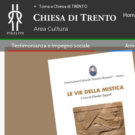
Torna a Chiesa di TRENTO
arrow_back
Hom
Cultura
Testimonianza e Impegno sociale
Ann