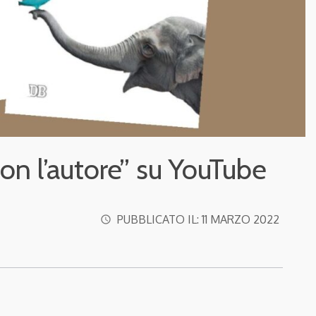
 con l’autore” su YouTube
PUBBLICATO IL:
11 MARZO 2022
access_time