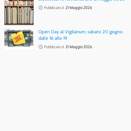
access_time
Pubblicato il:
21 Maggio 2026
Open Day al Vigilianum, sabato 20 giugno,
dalle 16 alle 19
access_time
Pubblicato il:
21 Maggio 2026