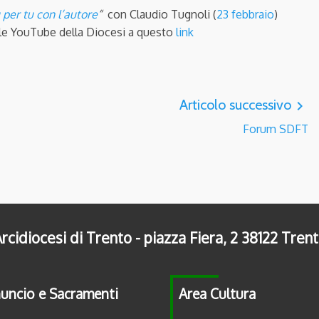
 per tu con l’autore
“
con Claudio Tugnoli (
23 febbraio
)
nale YouTube della Diocesi a questo
link
Articolo successivo
navigate_next
Forum SDFT
rcidiocesi di Trento - piazza Fiera, 2 38122 Tren
uncio e Sacramenti
Area Cultura