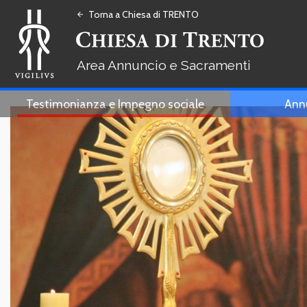
Torna a Chiesa di TRENTO
arrow_back
Annuncio e Sacramenti
Testimonianza e Impegno sociale
Ann