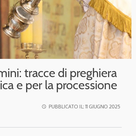
mini: tracce di preghiera
tica e per la processione
PUBBLICATO IL:
11 GIUGNO 2025
access_time