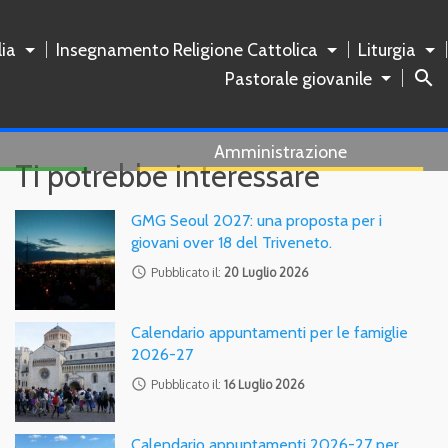
ia
Insegnamento Religione Cattolica
Liturgia
search
Pastorale giovanile
Amministrazione
Ti potrebbe interessare
GMG Seoul 2027: una proposta per i
giovani over 18 del Triveneto.
access_time
Pubblicato il:
20 Luglio 2026
Calendario appuntamenti per le famiglie
2026-27
access_time
Pubblicato il:
16 Luglio 2026
Calendario appuntamenti 2026-27 per