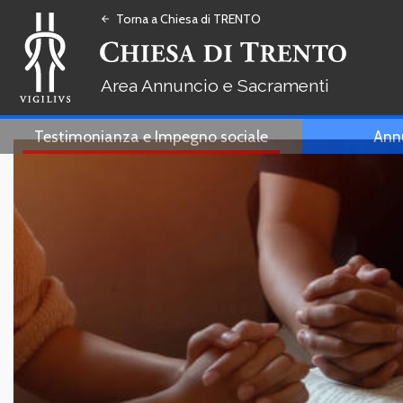
Torna a Chiesa di TRENTO
arrow_back
Annuncio e Sacramenti
Testimonianza e Impegno sociale
Ann