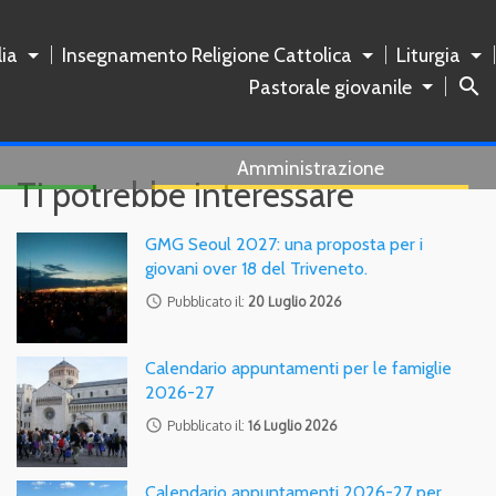
ia
Insegnamento Religione Cattolica
Liturgia
search
Pastorale giovanile
Amministrazione
Ti potrebbe interessare
GMG Seoul 2027: una proposta per i
giovani over 18 del Triveneto.
access_time
Pubblicato il:
20 Luglio 2026
Calendario appuntamenti per le famiglie
2026-27
access_time
Pubblicato il:
16 Luglio 2026
Calendario appuntamenti 2026-27 per