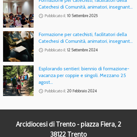
Formazione per catechisti, facilitatori della
Catechesi di Comunità, animatori, insegnant…
access_time
Pubblicato il:
10 Settembre 2025
Formazione per catechisti, facilitatori della
Catechesi di Comunità, animatori, insegnant…
access_time
Pubblicato il:
12 Settembre 2024
Esplorando sentieri: biennio di formazione-
vacanza per coppie e singoli. Mezzano 25
agost…
access_time
Pubblicato il:
20 Febbraio 2024
Arcidiocesi di Trento - piazza Fiera, 2
38122 Trento