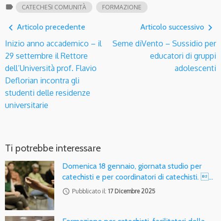
label
CATECHESI COMUNITÀ
FORMAZIONE
navigate_before
navigate_next
Articolo precedente
Articolo successivo
Inizio anno accademico – il
Seme diVento – Sussidio per
29 settembre il Rettore
educatori di gruppi
dell’Università prof. Flavio
adolescenti
Deflorian incontra gli
studenti delle residenze
universitarie
Ti potrebbe interessare
Domenica 18 gennaio, giornata studio per
catechisti e per coordinatori di catechisti. …
access_time
Pubblicato il:
17 Dicembre 2025