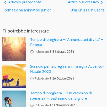
navigate_before
navigate_next
Articolo precedente
Articolo successivo
Formazione animatori junior
Una Chiesa in uscita
Ti potrebbe interessare
Tempo di preghiera – “Annunciatori di vita” –
Pasqua
access_time
Pubblicato il:
8 Febbraio 2024
Sussidio per la preghiera in famiglia Avvento-
Natale 2023
access_time
Pubblicato il:
26 Ottobre 2023
Tempo di preghiera – “Un cammino di
speranza” – Battesimo del Signore
access_time
Pubblicato il:
13 Novembre 2023