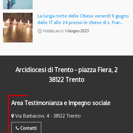
La lunga notte delle Chiese venerdì 9 giugno
dalle 17 alle 24 presso le chiese di s. Fran…
access_time
Pubblicato il:
1 Giugno 2023
Arcidiocesi di Trento - piazza Fiera, 2
38122 Trento
Area Testimonianza e Impegno sociale
Via Barbacovi, 4 - 38122 Trento
Contatti