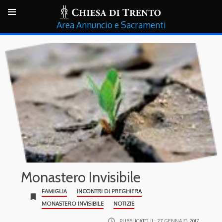
Annuncio e Sacramenti
Monastero Invisibile
FAMIGLIA
INCONTRI DI PREGHIERA
bookmark
MONASTERO INVISIBILE
NOTIZIE
access_time
PUBBLICATO IL:
27 GENNAIO 2017