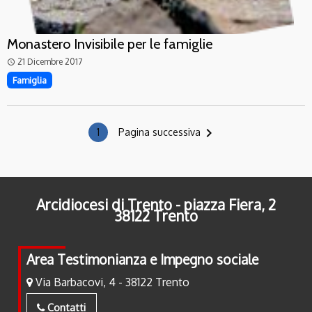
Monastero Invisibile per le famiglie
21 Dicembre 2017
access_time
Famiglia
navigate_next
1
Pagina successiva
Arcidiocesi di Trento - piazza Fiera, 2
38122 Trento
Area Testimonianza e Impegno sociale
Via Barbacovi, 4 - 38122 Trento
Contatti