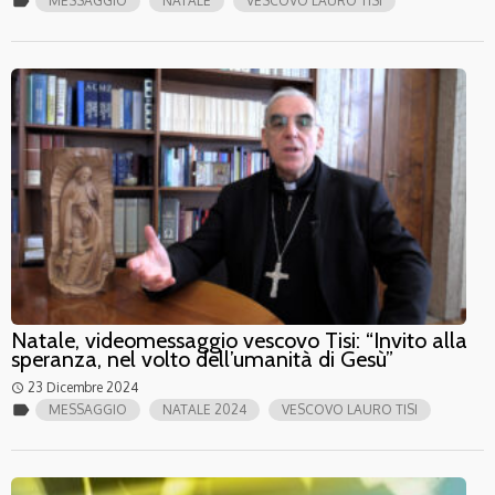
label
MESSAGGIO
NATALE
VESCOVO LAURO TISI
Natale, videomessaggio vescovo Tisi: “Invito alla
speranza, nel volto dell’umanità di Gesù”
23 Dicembre 2024
access_time
label
MESSAGGIO
NATALE 2024
VESCOVO LAURO TISI