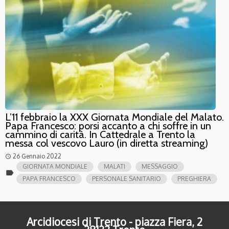
L’11 febbraio la XXX Giornata Mondiale del Malato.
Papa Francesco: porsi accanto a chi soffre in un
cammino di carità. In Cattedrale a Trento la
messa col vescovo Lauro (in diretta streaming)
26 Gennaio 2022
access_time
GIORNATA MONDIALE
MALATI
MESSAGGIO
label
PAPA FRANCESCO
PERSONALE SANITARIO
PREGHIERA
Arcidiocesi di Trento - piazza Fiera, 2