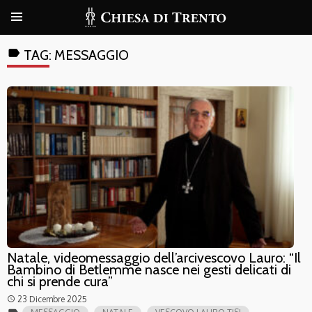
label
TAG:
MESSAGGIO
Natale, videomessaggio dell’arcivescovo Lauro: “Il
Bambino di Betlemme nasce nei gesti delicati di
chi si prende cura”
23 Dicembre 2025
access_time