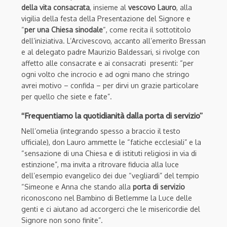
della vita consacrata
, insieme al
vescovo Lauro
, alla
vigilia della festa della Presentazione del Signore e
“
per una Chiesa sinodale
“, come recita il sottotitolo
dell’iniziativa. L’Arcivescovo, accanto all’emerito Bressan
e al delegato padre Maurizio Baldessari, si rivolge con
affetto alle consacrate e ai consacrati presenti: “per
ogni volto che incrocio e ad ogni mano che stringo
avrei motivo – confida – per dirvi un grazie particolare
per quello che siete e fate”.
“Frequentiamo la quotidianità dalla porta di servizio”
Nell’omelia (integrando spesso a braccio il testo
ufficiale), don Lauro ammette le “fatiche ecclesiali” e la
“sensazione di una Chiesa e di istituti religiosi in via di
estinzione”, ma invita a ritrovare fiducia alla luce
dell’esempio evangelico dei due “vegliardi” del tempio
“Simeone e Anna che stando alla
porta di servizio
riconoscono nel Bambino di Betlemme la Luce delle
genti e ci aiutano ad accorgerci che le misericordie del
Signore non sono finite”.