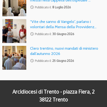
messa nella cappella dell’ospedale …
access_time
Pubblicato il:
8 Luglio 2026
“Vite che sanno di Vangelo”, parlano i
volontari della Mensa della Provvidenz…
access_time
Pubblicato il:
30 Giugno 2026
Clero trentino, nuovi mandati di ministero
dall’autunno 2026
access_time
Pubblicato il:
25 Giugno 2026
Arcidiocesi di Trento - piazza Fiera, 2
38122 Trento