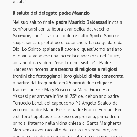
e sale”.
Il saluto del delegato padre Maurizio
Nel suo saluto finale,
padre Maurizio Baldessari
invita a
confrontarsi con la figura evangelica del vecchio
Simeone,
che “si lascia condurre dallo
Spirito Santo
e
rappresenta il prototipo di colui che si lascia guidare da
Dio. Lo Spirito spalanca il cuore di quest’uomo anziano
e lo aiuta ad avere una incredibile speranza nel futuro,
aiutandolo a vedere l’invisibile nel visibile”. Padre
Baldessari ricorda
una trentina di religiose e religiosi
trentini che festeggiano i loro giubilei di vita consacrata
,
a partire dal traguardo dei
25 anni
di due religiose
francescane (sr Mary Rosco e sr Maria Grace Pia
Yespes) per arrivare infine al
75°
del dehoniano padre
Ferruccio Lenzi, del cappuccino frà Angelo Scalco, dei
venturini padre Mario Rossi e padre Franco Fornari. Per
tutti loro l’applauso caloroso dei presenti, prima di un
brindisi fraterno nella vicina chiesa di Santa Margherita.
Non senza aver raccolto dal cesto un segnalibro, con il
nome a caso di uno presenti, scritto da ciascuno a inizio