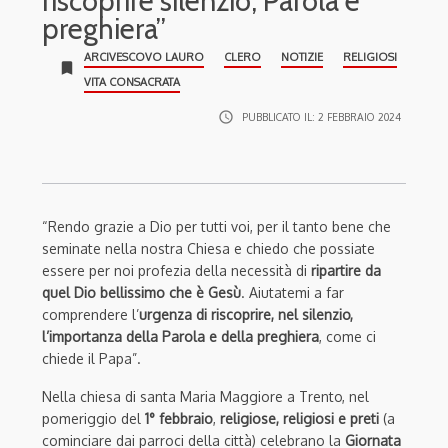
riscoprire silenzio, Parola e
preghiera”
ARCIVESCOVO LAURO
CLERO
NOTIZIE
RELIGIOSI
bookmark
VITA CONSACRATA
access_time
PUBBLICATO IL:
2 FEBBRAIO 2024
“Rendo grazie a Dio per tutti voi, per il tanto bene che
seminate nella nostra Chiesa e chiedo che possiate
essere per noi profezia della necessità di
ripartire da
quel Dio bellissimo che è Gesù
. Aiutatemi a far
comprendere l’
urgenza di riscoprire, nel silenzio,
l’importanza della Parola e della preghiera
, come ci
chiede il Papa”.
Nella chiesa di santa Maria Maggiore a Trento, nel
pomeriggio del
1° febbraio
,
religiose, religiosi e preti
(a
cominciare dai parroci della città) celebrano la
Giornata