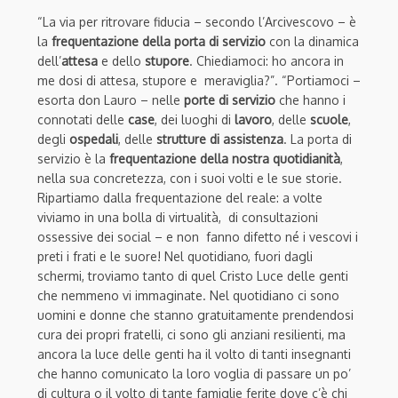
“La via per ritrovare fiducia – secondo l’Arcivescovo – è
la
frequentazione della porta di servizio
con la dinamica
dell’
attesa
e dello
stupore
. Chiediamoci: ho ancora in
me dosi di attesa, stupore e meraviglia?”. “Portiamoci –
esorta don Lauro – nelle
porte di servizio
che hanno i
connotati delle
case
, dei luoghi di
lavoro
, delle
scuole
,
degli
ospedali
, delle
strutture di assistenza
. La porta di
servizio è la
frequentazione della nostra quotidianità
,
nella sua concretezza, con i suoi volti e le sue storie.
Ripartiamo dalla frequentazione del reale: a volte
viviamo in una bolla di virtualità, di consultazioni
ossessive dei social – e non fanno difetto né i vescovi i
preti i frati e le suore! Nel quotidiano, fuori dagli
schermi, troviamo tanto di quel Cristo Luce delle genti
che nemmeno vi immaginate. Nel quotidiano ci sono
uomini e donne che stanno gratuitamente prendendosi
cura dei propri fratelli, ci sono gli anziani resilienti, ma
ancora la luce delle genti ha il volto di tanti insegnanti
che hanno comunicato la loro voglia di passare un po’
di cultura o il volto di tante famiglie ferite dove c’è chi