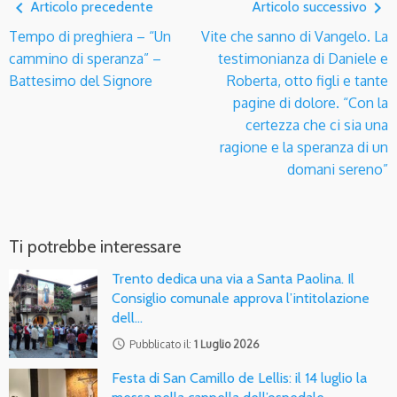
navigate_before
navigate_next
Articolo precedente
Articolo successivo
Tempo di preghiera – “Un
Vite che sanno di Vangelo. La
cammino di speranza” –
testimonianza di Daniele e
Battesimo del Signore
Roberta, otto figli e tante
pagine di dolore. “Con la
certezza che ci sia una
ragione e la speranza di un
domani sereno”
Ti potrebbe interessare
Trento dedica una via a Santa Paolina. Il
Consiglio comunale approva l’intitolazione
dell…
access_time
Pubblicato il:
1 Luglio 2026
Festa di San Camillo de Lellis: il 14 luglio la