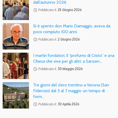
dall’autunno 2026
access_time
Pubblicato il:
25 Giugno 2026
Si è spento don Mario Damaggio, aveva da
poco compiuto 100 anni
access_time
Pubblicato il:
2 Giugno 2026
I martiri fondatori, il “profumo di Cristo” e una
Chiesa che vive per gli altri: a Sanzen…
access_time
Pubblicato il:
30 Maggio 2026
Tre giorni del clero trentino a Verona (San
Fidenzio) dal 5 al 7 maggio: un tempo di
form…
access_time
Pubblicato il:
30 Aprile 2026