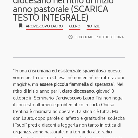
diocesano nel ritiro di inizio
anno pastorale (SCARICA
TESTO INTEGRALE)
bookmark
ARCIVESCOVO LAURO
CLERO
NOTIZIE
access_time
PUBBLICATO IL:
11 OTTOBRE 2024
“In una
crisi umana ed esistenziale spaventosa
, questo
vorrei per la nostra Chiesa: né numeri né ristrutturazioni
magiche, ma
essere piccola fiammella di speranza
”. Nel
ritiro di inizio anno per il
clero diocesano
, giovedì 3
ottobre in Seminario, l’
arcivescovo Lauro Tisi
non nega
il contesto altamente problematico in cui la Chiesa
trentina è chiamata ad operare. La sfida c’è tutta. Ma
don Lauro, dopo parole di affetto e gratitudine, sollecita
i “suoi” preti e diaconi a leggerla non tanto in ottica di
organizzazione pastorale, ma tornando alle radici