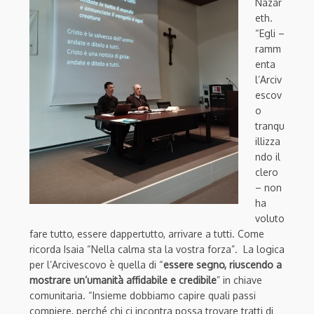
Nazar
eth.
“Egli –
ramm
enta
l’Arciv
escov
o
tranqu
illizza
ndo il
clero
– non
ha
voluto
fare tutto, essere dappertutto, arrivare a tutti. Come
ricorda Isaia “Nella calma sta la vostra forza”. La logica
per l’Arcivescovo è quella di “
essere segno, riuscendo a
mostrare un’umanità affidabile e credibile
” in chiave
comunitaria. “Insieme dobbiamo capire quali passi
compiere, perché chi ci incontra possa trovare tratti di