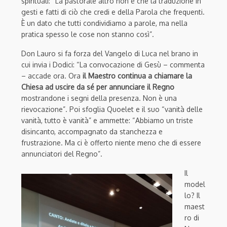
spirituali: “La pastorale altro non è che la traduzione in
gesti e fatti di ciò che credi e della Parola che frequenti.
È un dato che tutti condividiamo a parole, ma nella
pratica spesso le cose non stanno così”.
Don Lauro si fa forza del Vangelo di Luca nel brano in
cui invia i Dodici: “La convocazione di Gesù – commenta
– accade ora. Ora
il Maestro continua a chiamare la
Chiesa ad uscire da sé per annunciare il Regno
mostrandone i segni della presenza. Non è una
rievocazione”. Poi sfoglia Quoelet e il suo “vanità delle
vanità, tutto è vanità” e ammette: “Abbiamo un triste
disincanto, accompagnato da stanchezza e
frustrazione. Ma ci è offerto niente meno che di essere
annunciatori del Regno”.
Il
model
lo? Il
maest
ro di