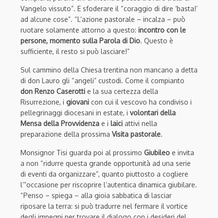
Vangelo vissuto”. E sfoderare il “coraggio di dire ‘basta!’
ad alcune cose”. “L’azione pastorale – incalza – può
ruotare solamente attorno a questo:
incontro con le
persone, momento sulla Parola di Dio
. Questo è
sufficiente, il resto si può lasciare!”
Sul cammino della Chiesa trentina non mancano a detta
di don Lauro gli “angeli” custodi. Come il compianto
don Renzo Caserotti
e la sua certezza della
Risurrezione, i
giovani
con cui il vescovo ha condiviso i
pellegrinaggi diocesani in estate, i
volontari della
Mensa della Provvidenza
e i
laici
attivi nella
preparazione della prossima
Visita pastorale
.
Monsignor Tisi guarda poi al prossimo
Giubileo
e invita
a non “ridurre questa grande opportunità ad una serie
di eventi da organizzare”, quanto piuttosto a cogliere
l’”occasione per riscoprire l’autentica dinamica giubilare.
“Penso – spiega – alla gioia sabbatica di lasciar
riposare la terra: si può tradurre nel fermare il vortice
degli impegni per trovare il dialogo con i desideri del