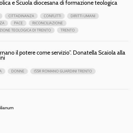
olica e Scuola diocesana di formazione teologica
CITTADINANZA
CONFLITTI
DIRITTI UMANI
ZA
PACE
RICONCILIAZIONE
ZIONE TEOLOGICA DI TRENTO
TRENTO
rnano il potere come servizio”. Donatella Scaiola alla
ini
A
DONNE
ISSR ROMANO GUARDINI TRENTO
gilianum