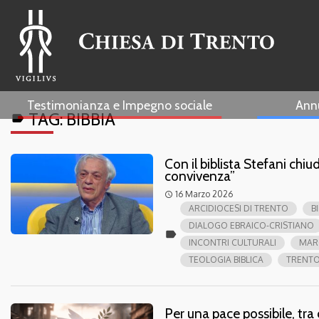
Testimonianza e Impegno sociale
Ann
TAG:
BIBBIA
label
Con il biblista Stefani chi
convivenza”
16 Marzo 2026
access_time
ARCIDIOCESI DI TRENTO
B
DIALOGO EBRAICO-CRISTIANO
label
INCONTRI CULTURALI
MAR
TEOLOGIA BIBLICA
TRENT
Per una pace possibile, tra