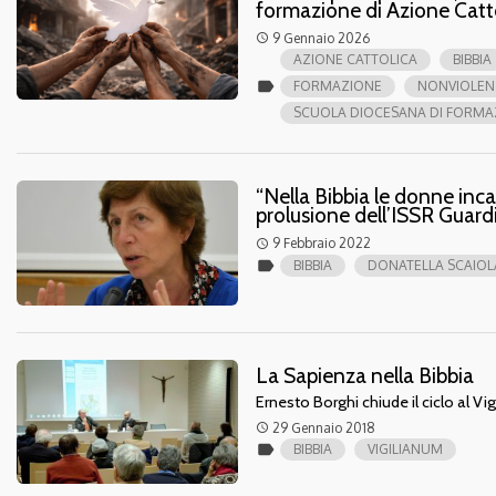
formazione di Azione Catt
9 Gennaio 2026
access_time
AZIONE CATTOLICA
BIBBIA
label
FORMAZIONE
NONVIOLEN
SCUOLA DIOCESANA DI FORMA
“Nella Bibbia le donne inca
prolusione dell’ISSR Guard
9 Febbraio 2022
access_time
label
BIBBIA
DONATELLA SCAIOL
La Sapienza nella Bibbia
Ernesto Borghi chiude il ciclo al Vi
29 Gennaio 2018
access_time
label
BIBBIA
VIGILIANUM