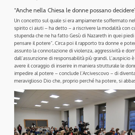
“Anche nella Chiesa le donne possano decidere
Un concetto sul quale si era ampiamente soffermato nel 
spirito ci aiuti – ha detto – a riscrivere la modalità con c
stupenda che ne ha fatto Gesù di Nazareth in quei piedi l
pensare il potere”. Circa poi il rapporto tra donne e pot
assunto la connotazione di violenza, aggressività e dom
dall’assunzione di responsabilità più grandi. L’auspicio 
avere il coraggio di inserire in maniera strutturale le do
impedire al potere – conclude l’Arcivescovo – di diventa
meraviglioso Dio che, proprio perché ha potere, si abbas