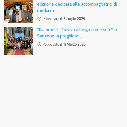
edizione dedicata alle accompagnatrici di
media m…
access_time
Pubblicato il:
3 Luglio 2025
“Kia orana”, “Tu viva a lungo come sole”: a
Sanzeno la preghiera …
access_time
Pubblicato il:
11 Marzo 2025