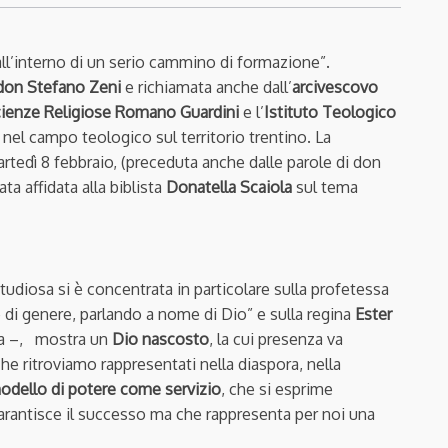
all’interno di un serio cammino di formazione”.
don Stefano Zeni
e richiamata anche dall’
arcivescovo
Scienze Religiose Romano Guardini
e l’
Istituto Teologico
 nel campo teologico sul territorio trentino. La
rtedì 8 febbraio, (preceduta anche dalle parole di don
ta affidata alla biblista
Donatella Scaiola
sul tema
udiosa si è concentrata in particolare sulla profetessa
e di genere, parlando a nome di Dio” e sulla regina
Ester
ola –, mostra un
Dio nascosto
, la cui presenza va
che ritroviamo rappresentati nella diaspora, nella
odello di potere come servizio
, che si esprime
garantisce il successo ma che rappresenta per noi una