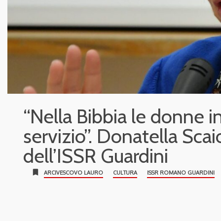
“Nella Bibbia le donne 
servizio”. Donatella Scai
dell’ISSR Guardini
bookmark
ARCIVESCOVO LAURO
CULTURA
ISSR ROMANO GUARDINI