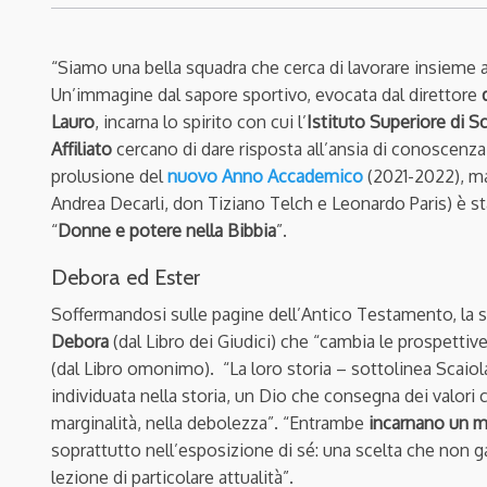
“Siamo una bella squadra che cerca di lavorare insieme 
Un’immagine dal sapore sportivo, evocata dal direttore
Lauro
, incarna lo spirito con cui l’
Istituto Superiore di 
Affiliato
cercano di dare risposta all’ansia di conoscenza
prolusione del
nuovo Anno Accademico
(2021-2022), ma
Andrea Decarli, don Tiziano Telch e Leonardo Paris) è sta
“
Donne e potere nella Bibbia
”.
Debora ed Ester
Soffermandosi sulle pagine dell’Antico Testamento, la st
Debora
(dal Libro dei Giudici) che “cambia le prospettiv
(dal Libro omonimo). “La loro storia – sottolinea Scai
individuata nella storia, un Dio che consegna dei valori 
marginalità, nella debolezza”. “Entrambe
incarnano un m
soprattutto nell’esposizione di sé: una scelta che non 
lezione di particolare attualità”.