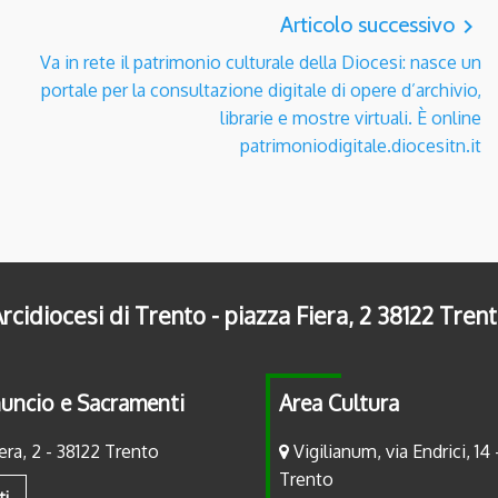
Articolo successivo
navigate_next
Va in rete il patrimonio culturale della Diocesi: nasce un
portale per la consultazione digitale di opere d’archivio,
librarie e mostre virtuali. È online
patrimoniodigitale.diocesitn.it
rcidiocesi di Trento - piazza Fiera, 2 38122 Tren
uncio e Sacramenti
Area Cultura
era, 2 - 38122 Trento
Vigilianum, via Endrici, 14 
Trento
ti