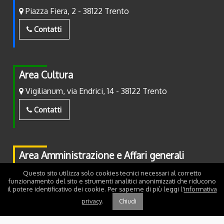
Piazza Fiera, 2 - 38122 Trento
Contatti
Area Cultura
Vigilianum, via Endrici, 14 - 38122 Trento
Contatti
Area Amministrazione e Affari generali
Piazza Fiera, 2 - 38122 Trento
Questo sito utilizza solo cookies tecnici necessari al corretto
funzionamento del sito e strumenti analitici anonimizzati che riducono
il potere identificativo dei cookie. Per saperne di più leggi l'
informativa
Contatti
privacy
.
Chiudi