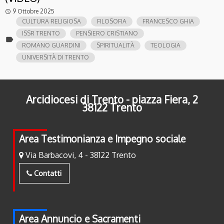
9 Ottobre 2025
access_time
CULTURA RELIGIOSA
FILOSOFIA
FRANCESCO GHIA
ISSR TRENTO
PENSIERO CRISTIANO
label
ROMANO GUARDINI
SPIRITUALITÀ
TEOLOGIA
UNIVERSITÀ DI TRENTO
Arcidiocesi di Trento - piazza Fiera, 2
38122 Trento
Area Testimonianza e Impegno sociale
Via Barbacovi, 4 - 38122 Trento
Contatti
Area Annuncio e Sacramenti