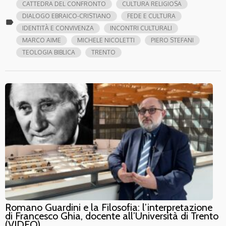
CATTEDRA DEL CONFRONTO
CULTURA RELIGIOSA
DIALOGO EBRAICO-CRISTIANO
FEDE E CULTURA
label
IDENTITÀ E CONVIVENZA
INCONTRI CULTURALI
MARCO AIME
MICHELE NICOLETTI
PIERO STEFANI
TEOLOGIA BIBLICA
TRENTO
Romano Guardini e la Filosofia: l’interpretazione
di Francesco Ghia, docente all’Università di Trento
(VIDEO)