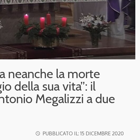
 neanche la morte
o della sua vita”: il
ntonio Megalizzi a due
PUBBLICATO IL:
15 DICEMBRE 2020
access_time