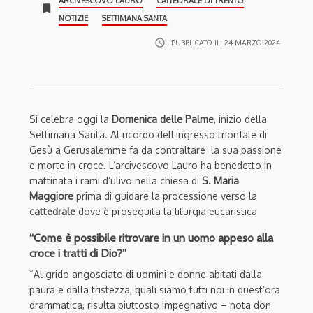
ARCIVESCOVO LAURO
CATTEDRALE DI TRENTO
bookmark
NOTIZIE
SETTIMANA SANTA
access_time
PUBBLICATO IL:
24 MARZO 2024
Si celebra oggi la
Domenica delle Palme
, inizio della
Settimana Santa. Al ricordo dell’ingresso trionfale di
Gesù a Gerusalemme fa da contraltare la sua passione
e morte in croce. L’arcivescovo Lauro ha benedetto in
mattinata i rami d’ulivo nella chiesa di
S. Maria
Maggiore
prima di guidare la processione verso la
cattedrale
dove è proseguita la liturgia eucaristica
“Come è possibile ritrovare in un uomo appeso alla
croce i tratti di Dio?”
“Al grido angosciato di uomini e donne abitati dalla
paura e dalla tristezza, quali siamo tutti noi in quest’ora
drammatica, risulta piuttosto impegnativo – nota don