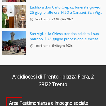
L’addio a don Carlo Crepaz: funerale giovedì
25 giugno, alle ore 14.30 a Canazei. San Vig…
access_time
Pubblicato il:
24 Giugno 2026
San Vigilio, la Chiesa trentina celebra il suo
patrono. Il 26 giugno processione e Messa …
access_time
Pubblicato il:
19 Giugno 2026
Arcidiocesi di Trento - piazza Fiera, 2
38122 Trento
Area Testimonianza e Impegno sociale