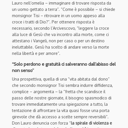
Lauro nell’omelia – immaginare di trovare risposta da
un uomo gettato a terra”. “Come è possibile – si chiede
monsignor Tisi – ritrovare in un uomo appeso alla
croce i tratti di Dio?”. Per ottenere risposta è
necessario, secondo l’Arcivescovo, “leggere la croce
alla luce di Gesù che va incontro alla morte, come ci
attestano i Vangeli, non per caso o per un destino
ineluttabile. Gesù ha scelto di andare verso la morte
nella libertà e per amore”.
“Solo perdono e gratuità ci salveranno dall’abisso del
non senso”
Una prospettiva, quella di una “vita abitata dal dono”
che secondo monsignor Tisi sembra indurre diffidenza,
complice – argomenta – la “fretta che scandisce il
passo delle nostre giornate, il bisogno spasmodico di
trovare immediatamente una spiegazione a tutto, la
tentazione di affrontare la vita quasi fosse una porta
girevole che dà accesso a scelte sempre reversibili”.
Don Lauro denuncia con forza “
la spirale di violenza e