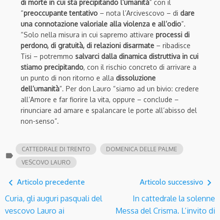
di morte in cui sta precipitando l’umanità
” con il
“
preoccupante tentativo
– nota l’Arcivescovo – di
dare
una connotazione valoriale alla violenza e all’odio
”.
“Solo nella misura in cui sapremo attivare
processi di
perdono, di gratuità, di relazioni disarmate
– ribadisce
Tisi – potremmo
salvarci dalla dinamica distruttiva in cui
stiamo precipitando
, con il rischio concreto di arrivare a
un punto di non ritorno e alla
dissoluzione
dell’umanità
”. Per don Lauro “siamo ad un bivio: credere
all’Amore e far fiorire la vita, oppure – conclude –
rinunciare ad amare e spalancare le porte all’abisso del
non-senso”.
CATTEDRALE DI TRENTO
DOMENICA DELLE PALME
label
VESCOVO LAURO
navigate_before
navigate_next
Articolo precedente
Articolo successivo
Curia, gli auguri pasquali del
In cattedrale la solenne
vescovo Lauro ai
Messa del Crisma. L’invito di