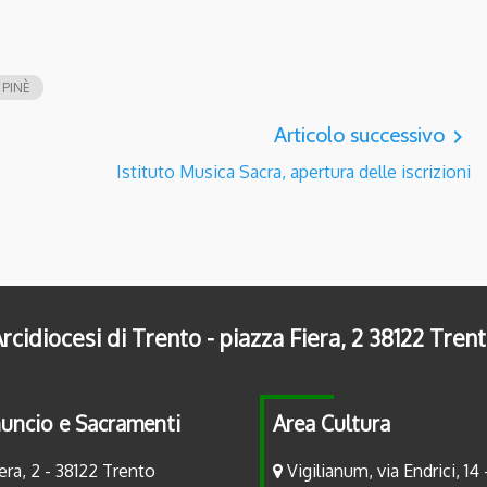
 PINÈ
Articolo successivo
navigate_next
Istituto Musica Sacra, apertura delle iscrizioni
rcidiocesi di Trento - piazza Fiera, 2 38122 Tren
uncio e Sacramenti
Area Cultura
era, 2 - 38122 Trento
Vigilianum, via Endrici, 14 