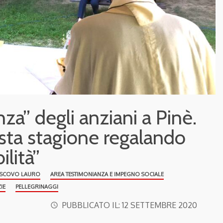
nza” degli anziani a Pinè.
sta stagione regalando
lità”
ESCOVO LAURO
AREA TESTIMONIANZA E IMPEGNO SOCIALE
IE
PELLEGRINAGGI
PUBBLICATO IL:
12 SETTEMBRE 2020
access_time