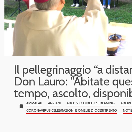
Il pellegrinaggio “a dista
Don Lauro: “Abitate que
tempo, ascolto, disponibi
AMMALATI
ANZIANI
ARCHIVIO DIRETTE STREAMING
ARCIV
bookmark
CORONAVIRUS CELEBRAZIONI E OMELIE DIOCESI TRENTO
NOTIZ