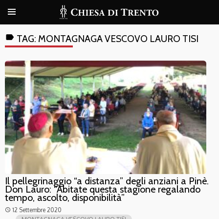
label
TAG:
MONTAGNAGA VESCOVO LAURO TISI
Il pellegrinaggio “a distanza” degli anziani a Pinè.
Don Lauro: “Abitate questa stagione regalando
tempo, ascolto, disponibilità”
12 Settembre 2020
access_time