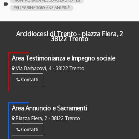
MONTAGNAGA VESCOVO LAURO TISI
label
PELLEGRINAGGIO ANZIANI PINÈ
Arcidiocesi di Trento - piazza Fiera, 2
38122 Trento
Area Testimonianza e Impegno sociale
Via Barbacovi, 4 - 38122 Trento
Contatti
Area Annuncio e Sacramenti
Piazza Fiera, 2 - 38122 Trento
Contatti