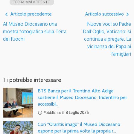
TERRA MALA TRENTO
navigate_before
navigate_next
Articolo precedente
Articolo successivo
Al Museo Diocesano una
Nuove voci su Padre
mostra fotografica sulla Terra
Dall’Oglio, Vaticano: si
dei fuochi
continua a pregare. La
vicinanza del Papa ai
famigliari
Ti potrebbe interessare
BTS Banca per il Trentino Alto Adige
sostiene il Museo Diocesano Tridentino per
accessibi…
access_time
Pubblicato il:
8 Luglio 2026
Con “Orantis imago” il Museo Diocesano
espone per la prima volta la propria r…