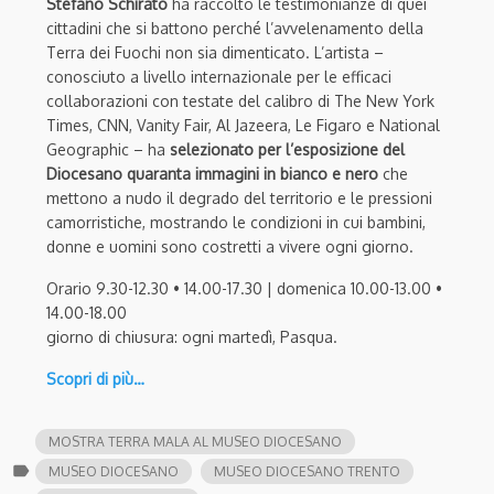
Stefano Schirato
ha raccolto le testimonianze di quei
cittadini che si battono perché l’avvelenamento della
Terra dei Fuochi non sia dimenticato. L’artista –
conosciuto a livello internazionale per le efficaci
collaborazioni con testate del calibro di The New York
Times, CNN, Vanity Fair, Al Jazeera, Le Figaro e National
Geographic – ha
selezionato per l’esposizione del
Diocesano quaranta immagini in bianco e nero
che
mettono a nudo il degrado del territorio e le pressioni
camorristiche, mostrando le condizioni in cui bambini,
donne e uomini sono costretti a vivere ogni giorno.
Orario 9.30-12.30 • 14.00-17.30 | domenica 10.00-13.00 •
14.00-18.00
giorno di chiusura: ogni martedì, Pasqua.
Scopri di più…
MOSTRA TERRA MALA AL MUSEO DIOCESANO
label
MUSEO DIOCESANO
MUSEO DIOCESANO TRENTO