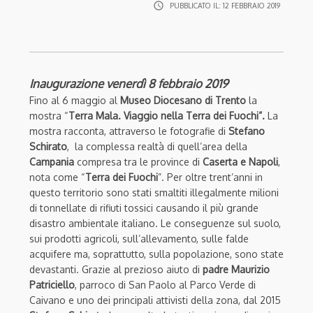
access_time
PUBBLICATO IL:
12 FEBBRAIO 2019
Inaugurazione venerdì 8 febbraio 2019
Fino al 6 maggio al
Museo Diocesano di Trento
la
mostra “
Terra Mala. Viaggio nella Terra dei Fuochi”.
La
mostra racconta, attraverso le fotografie di
Stefano
Schirato
, la complessa realtà di quell’area della
Campania
compresa tra le province di
Caserta e Napoli
,
nota come “
Terra dei Fuochi
”. Per oltre trent’anni in
questo territorio sono stati smaltiti illegalmente milioni
di tonnellate di rifiuti tossici causando il più grande
disastro ambientale italiano. Le conseguenze sul suolo,
sui prodotti agricoli, sull’allevamento, sulle falde
acquifere ma, soprattutto, sulla popolazione, sono state
devastanti. Grazie al prezioso aiuto di
padre Maurizio
Patriciello
, parroco di San Paolo al Parco Verde di
Caivano e uno dei principali attivisti della zona, dal 2015