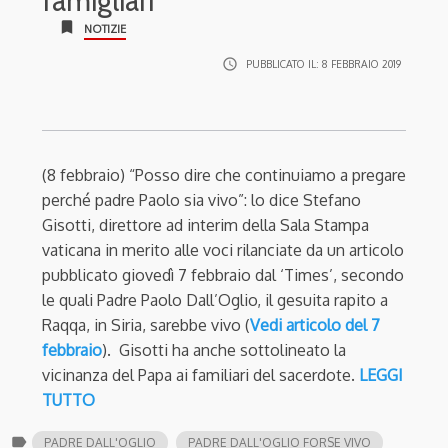
famigliari
bookmark
NOTIZIE
access_time
PUBBLICATO IL:
8 FEBBRAIO 2019
(8 febbraio) “Posso dire che continuiamo a pregare
perché padre Paolo sia vivo”: lo dice Stefano
Gisotti, direttore ad interim della Sala Stampa
vaticana in merito alle voci rilanciate da un articolo
pubblicato giovedì 7 febbraio dal ‘Times’, secondo
le quali Padre Paolo Dall’Oglio, il gesuita rapito a
Raqqa, in Siria, sarebbe vivo (
Vedi articolo del 7
febbraio
). Gisotti ha anche sottolineato la
vicinanza del Papa ai familiari del sacerdote.
LEGGI
TUTTO
label
PADRE DALL'OGLIO
PADRE DALL'OGLIO FORSE VIVO