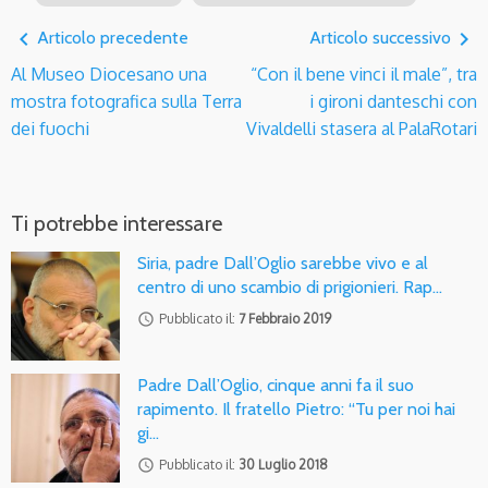
navigate_before
navigate_next
Articolo precedente
Articolo successivo
Al Museo Diocesano una
“Con il bene vinci il male”, tra
mostra fotografica sulla Terra
i gironi danteschi con
dei fuochi
Vivaldelli stasera al PalaRotari
Ti potrebbe interessare
Siria, padre Dall’Oglio sarebbe vivo e al
centro di uno scambio di prigionieri. Rap…
access_time
Pubblicato il:
7 Febbraio 2019
Padre Dall’Oglio, cinque anni fa il suo
rapimento. Il fratello Pietro: “Tu per noi hai
gi…
access_time
Pubblicato il:
30 Luglio 2018