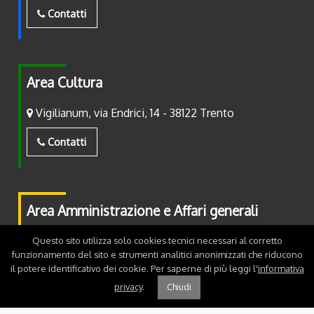
Contatti
Area Cultura
Vigilianum, via Endrici, 14 - 38122 Trento
Contatti
Area Amministrazione e Affari generali
Piazza Fiera, 2 - 38122 Trento
Questo sito utilizza solo cookies tecnici necessari al corretto
funzionamento del sito e strumenti analitici anonimizzati che riducono
il potere identificativo dei cookie. Per saperne di più leggi l'
informativa
Contatti
privacy
.
Chiudi