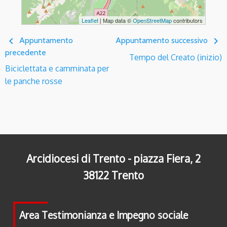
Leaflet
| Map data ©
OpenStreetMap
contributors
navigate_before
navigate_next
Appuntamento
Appuntamento successivo
precedente
Tempo del Creato (inizio)
Biciclettata e camminata per
le panche rosse
Arcidiocesi di Trento - piazza Fiera, 2
38122 Trento
Area Testimonianza e Impegno sociale