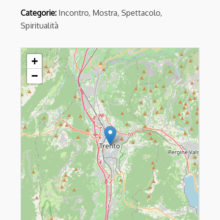
Categorie:
Incontro, Mostra, Spettacolo,
Spiritualità
Lunga notte delle Chiese con incontro del Consiglio di Chiese
+
Cristiane
−