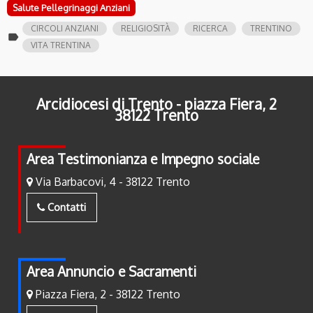
Salute Pellegrinaggi Anziani
CIRCOLI ANZIANI
RELIGIOSITÀ
RICERCA
TRENTINO
label
VITA TRENTINA
Arcidiocesi di Trento - piazza Fiera, 2
38122 Trento
Area Testimonianza e Impegno sociale
Via Barbacovi, 4 - 38122 Trento
Contatti
Area Annuncio e Sacramenti
Piazza Fiera, 2 - 38122 Trento