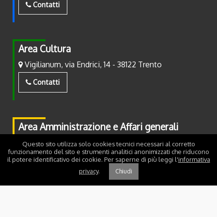
Contatti
Area Cultura
Vigilianum, via Endrici, 14 - 38122 Trento
Contatti
Area Amministrazione e Affari generali
Piazza Fiera, 2 - 38122 Trento
Questo sito utilizza solo cookies tecnici necessari al corretto
funzionamento del sito e strumenti analitici anonimizzati che riducono
il potere identificativo dei cookie. Per saperne di più leggi l'
informativa
Contatti
privacy
.
Chiudi