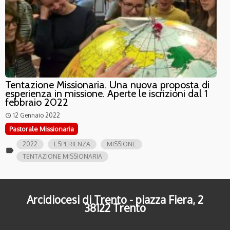
Tentazione Missionaria. Una nuova proposta di
esperienza in missione. Aperte le iscrizioni dal 1
febbraio 2022
12 Gennaio 2022
access_time
Pastorale Missionaria
2022
ESPERIENZA
MISSIONE
label
TENTAZIONE MISSIONARIA
Arcidiocesi di Trento - piazza Fiera, 2
38122 Trento