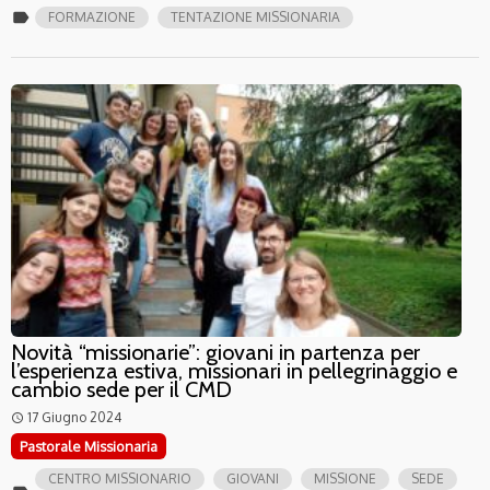
label
FORMAZIONE
TENTAZIONE MISSIONARIA
Novità “missionarie”: giovani in partenza per
l’esperienza estiva, missionari in pellegrinaggio e
cambio sede per il CMD
17 Giugno 2024
access_time
Pastorale Missionaria
CENTRO MISSIONARIO
GIOVANI
MISSIONE
SEDE