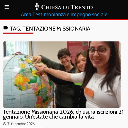
Testimonianza e Impegno sociale
label
TAG:
TENTAZIONE MISSIONARIA
Tentazione Missionaria 2026: chiusura iscrizioni 21
gennaio. Un’estate che cambia la vita
31 Dicembre 2025
access_time