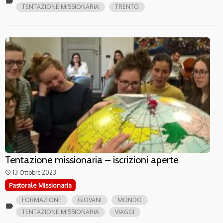
label
TENTAZIONE MISSIONARIA
TRENTO
Tentazione missionaria – iscrizioni aperte
13 Ottobre 2023
access_time
Pastorale Missionaria
FORMAZIONE
GIOVANI
MONDO
label
TENTAZIONE MISSIONARIA
VIAGGI