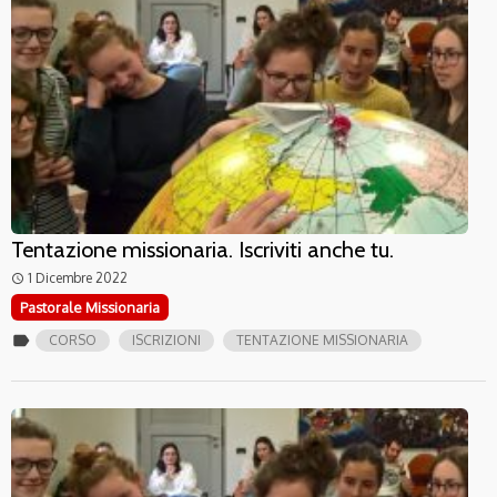
Tentazione missionaria. Iscriviti anche tu.
1 Dicembre 2022
access_time
Pastorale Missionaria
label
CORSO
ISCRIZIONI
TENTAZIONE MISSIONARIA