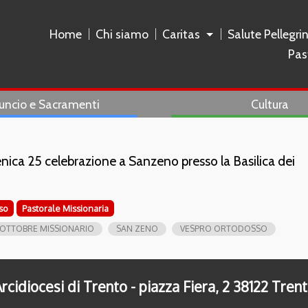
Home
Chi siamo
Caritas
Salute Pellegri
Pas
uncio e Sacramenti
Cultura
ica 25 celebrazione a Sanzeno presso la Basilica dei
so
Pastorale Missionaria
OTTOBRE MISSIONARIO
SAN ZENO
VESPRO ORTODOSSO
rcidiocesi di Trento - piazza Fiera, 2 38122 Tren