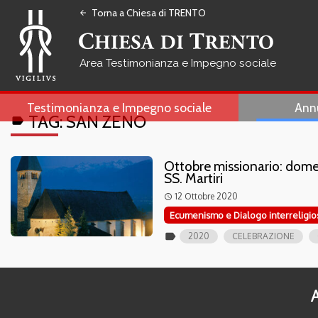
Torna a Chiesa di TRENTO
arrow_back
Testimonianza e Impegno sociale
Testimonianza e Impegno sociale
Ann
TAG:
SAN ZENO
label
Ottobre missionario: domen
SS. Martiri
12 Ottobre 2020
access_time
Ecumenismo e Dialogo interreligio
label
2020
CELEBRAZIONE
A