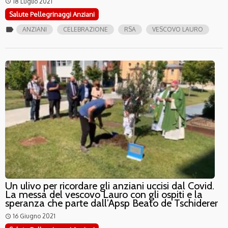
18 Luglio 2021
access_time
Salute Pellegrinaggi Anziani
label
ANZIANI
CELEBRAZIONE
RSA
VESCOVO LAURO
Un ulivo per ricordare gli anziani uccisi dal Covid.
La messa del vescovo Lauro con gli ospiti e la
speranza che parte dall’Apsp Beato de Tschiderer
16 Giugno 2021
access_time