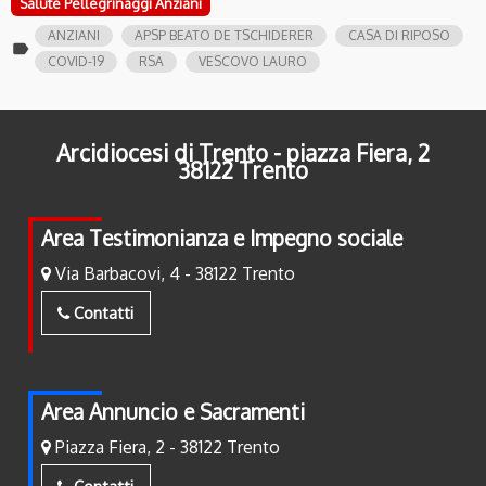
Salute Pellegrinaggi Anziani
ANZIANI
APSP BEATO DE TSCHIDERER
CASA DI RIPOSO
label
COVID-19
RSA
VESCOVO LAURO
Arcidiocesi di Trento - piazza Fiera, 2
38122 Trento
Area Testimonianza e Impegno sociale
Via Barbacovi, 4 - 38122 Trento
Contatti
Area Annuncio e Sacramenti
Piazza Fiera, 2 - 38122 Trento