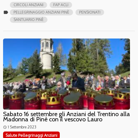
CIRCOLI ANZIANI
FAP ACLI
label
PELLEGRINAGGIO ANZIANI PINÈ
PENSIONATI
SANTUARIO PINÈ
Sabato 16 settembre gli Anziani del Trentino alla
Madonna di Pinè con il vescovo Lauro
1 Settembre 2023
access_time
Salute Pellegrinaggi Anziani