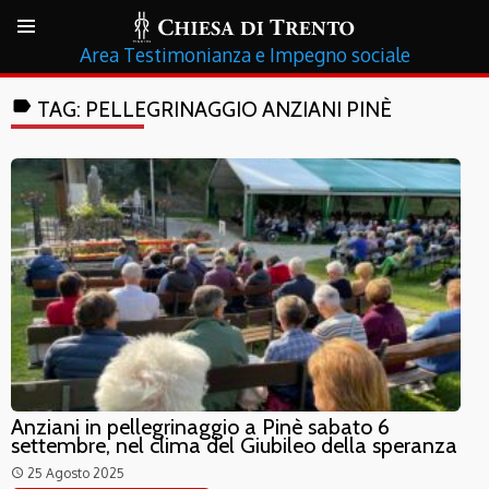
Testimonianza e Impegno sociale
label
TAG:
PELLEGRINAGGIO ANZIANI PINÈ
Anziani in pellegrinaggio a Pinè sabato 6
settembre, nel clima del Giubileo della speranza
25 Agosto 2025
access_time