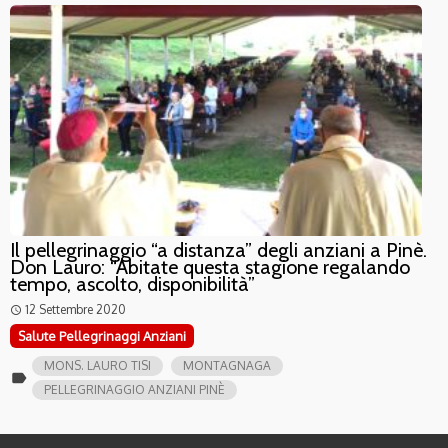
Il pellegrinaggio “a distanza” degli anziani a Pinè.
Don Lauro: “Abitate questa stagione regalando
tempo, ascolto, disponibilità”
12 Settembre 2020
access_time
Salute Pellegrinaggi Anziani
MONS. LAURO TISI
MONTAGNAGA
label
PELLEGRINAGGIO ANZIANI PINÈ