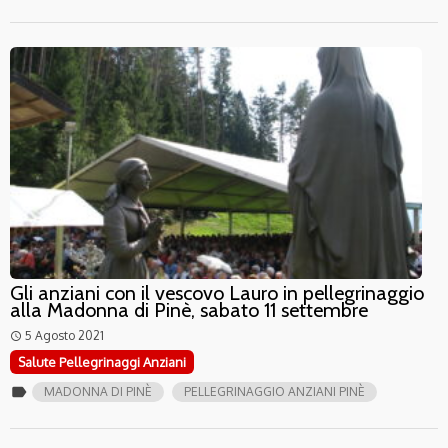
Gli anziani con il vescovo Lauro in pellegrinaggio
alla Madonna di Pinè, sabato 11 settembre
5 Agosto 2021
access_time
Salute Pellegrinaggi Anziani
label
MADONNA DI PINÈ
PELLEGRINAGGIO ANZIANI PINÈ