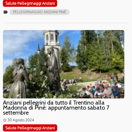
Salute Pellegrinaggi Anziani
label
PELLEGRINAGGIO ANZIANI PINÈ
Anziani pellegrini da tutto il Trentino alla
Madonna di Pinè: appuntamento sabato 7
settembre
30 Agosto 2024
access_time
Salute Pellegrinaggi Anziani