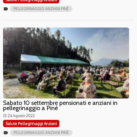
label
PELLEGRINAGGIO ANZIANI PINÈ
Sabato 10 settembre pensionati e anziani in
pellegrinaggio a Pinè
24 Agosto 2022
access_time
Salute Pellegrinaggi Anziani
label
PELLEGRINAGGIO ANZIANI PINÈ