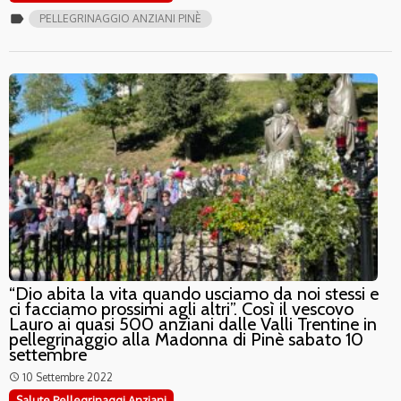
label
PELLEGRINAGGIO ANZIANI PINÈ
“Dio abita la vita quando usciamo da noi stessi e
ci facciamo prossimi agli altri”. Così il vescovo
Lauro ai quasi 500 anziani dalle Valli Trentine in
pellegrinaggio alla Madonna di Pinè sabato 10
settembre
10 Settembre 2022
access_time
Salute Pellegrinaggi Anziani