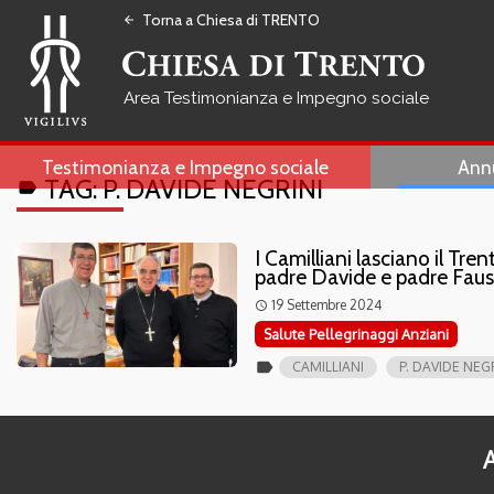
Torna a Chiesa di TRENTO
arrow_back
Testimonianza e Impegno sociale
Testimonianza e Impegno sociale
Ann
TAG:
P. DAVIDE NEGRINI
label
I Camilliani lasciano il Tren
padre Davide e padre Fau
19 Settembre 2024
access_time
Salute Pellegrinaggi Anziani
label
CAMILLIANI
P. DAVIDE NEG
A