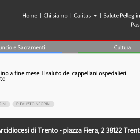
Home
Chi siamo
Caritas
Salute Pellegri
Pas
uncio e Sacramenti
Cultura
tino a fine mese. Il saluto dei cappellani ospedalieri
sto
RINI
P. FAUSTO NEGRINI
rcidiocesi di Trento - piazza Fiera, 2 38122 Tren