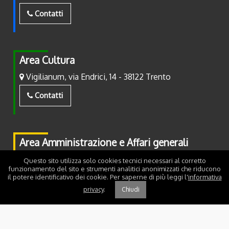
Contatti
Area Cultura
Vigilianum, via Endrici, 14 - 38122 Trento
Contatti
Area Amministrazione e Affari generali
Piazza Fiera, 2 - 38122 Trento
Questo sito utilizza solo cookies tecnici necessari al corretto
funzionamento del sito e strumenti analitici anonimizzati che riducono
il potere identificativo dei cookie. Per saperne di più leggi l'
informativa
Contatti
privacy
.
Chiudi