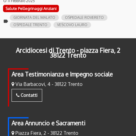
11 Febbraio 2025
access_time
Salute Pellegrinaggi Anziani
GIORNATA DEL MALATO
OSPEDALE ROVERETO
label
OSPEDALE TRENTO
VESCOVO LAURO
Arcidiocesi di Trento - piazza Fiera, 2
38122 Trento
Area Testimonianza e Impegno sociale
Via Barbacovi, 4 - 38122 Trento
Contatti
Area Annuncio e Sacramenti
Piazza Fiera, 2 - 38122 Trento