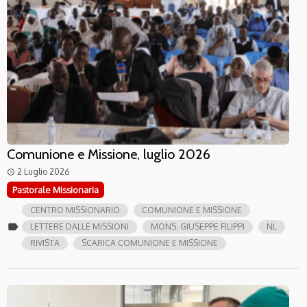
Comunione e Missione, luglio 2026
2 Luglio 2026
access_time
Pastorale Missionaria
CENTRO MISSIONARIO
COMUNIONE E MISSIONE
label
LETTERE DALLE MISSIONI
MONS. GIUSEPPE FILIPPI
NL
RIVISTA
SCARICA COMUNIONE E MISSIONE