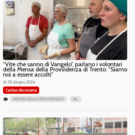
“Vite che sanno di Vangelo”, parlano i volontari
della Mensa della Provvidenza di Trento: “Siamo
noi a essere accolti”
30 Giugno 2026
access_time
Caritas diocesana
label
MENSA DELLA PROVVIDENZA
NL