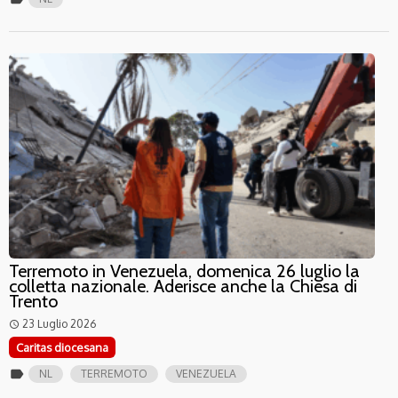
Terremoto in Venezuela, domenica 26 luglio la
colletta nazionale. Aderisce anche la Chiesa di
Trento
23 Luglio 2026
access_time
Caritas diocesana
label
NL
TERREMOTO
VENEZUELA