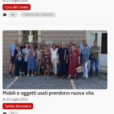
23 Luglio 2026
access_time
Cura del Creato
label
NL
TEMPO DEL CREATO
Mobili e oggetti usati prendono nuova vita
23 Luglio 2026
access_time
Caritas diocesana
label
NL