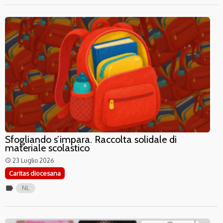
Sfogliando s’impara. Raccolta solidale di
materiale scolastico
23 Luglio 2026
access_time
Caritas diocesana
label
NL