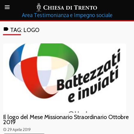
Testimonianza e Impegno sociale
label
TAG:
LOGO
Il logo del Mese Missionario Straordinario Ottobre
2019
29 Aprile 2019
access_time