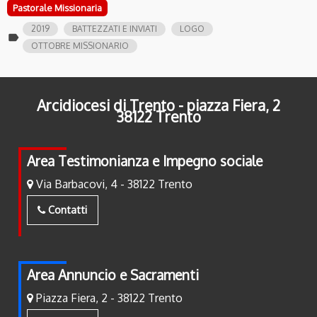
Pastorale Missionaria
2019
BATTEZZATI E INVIATI
LOGO
label
OTTOBRE MISSIONARIO
Arcidiocesi di Trento - piazza Fiera, 2
38122 Trento
Area Testimonianza e Impegno sociale
Via Barbacovi, 4 - 38122 Trento
Contatti
Area Annuncio e Sacramenti
Piazza Fiera, 2 - 38122 Trento