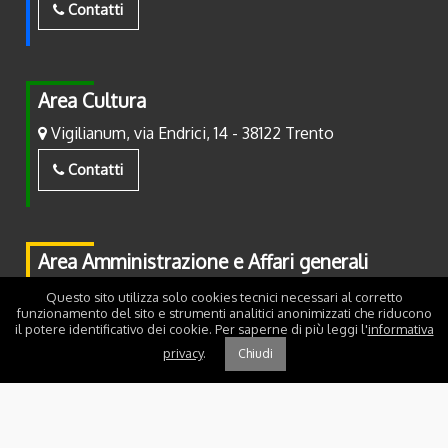
Contatti
Area Cultura
Vigilianum, via Endrici, 14 - 38122 Trento
Contatti
Area Amministrazione e Affari generali
Piazza Fiera, 2 - 38122 Trento
Questo sito utilizza solo cookies tecnici necessari al corretto
funzionamento del sito e strumenti analitici anonimizzati che riducono
il potere identificativo dei cookie. Per saperne di più leggi l'
informativa
Contatti
privacy
.
Chiudi