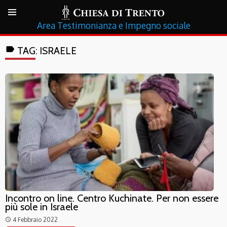
Testimonianza e Impegno sociale
label
TAG:
ISRAELE
Incontro on line. Centro Kuchinate. Per non essere
più sole in Israele
4 Febbraio 2022
access_time