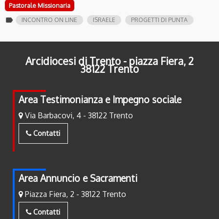
Pastorale Missionaria
label
INCONTRO ON LINE
ISRAELE
PROGETTI DI PUNTA
Arcidiocesi di Trento - piazza Fiera, 2
38122 Trento
Area Testimonianza e Impegno sociale
Via Barbacovi, 4 - 38122 Trento
Contatti
Area Annuncio e Sacramenti
Piazza Fiera, 2 - 38122 Trento
Contatti