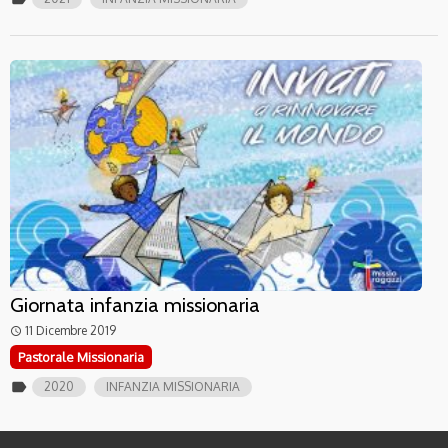
Giornata infanzia missionaria
11 Dicembre 2019
access_time
Pastorale Missionaria
label
2020
INFANZIA MISSIONARIA