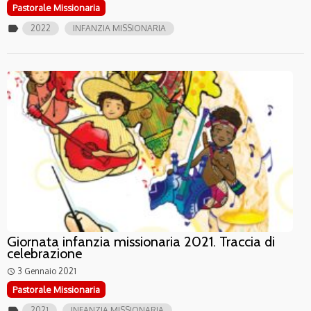
Pastorale Missionaria
label
2022
INFANZIA MISSIONARIA
Giornata infanzia missionaria 2021. Traccia di
celebrazione
3 Gennaio 2021
access_time
Pastorale Missionaria
label
2021
INFANZIA MISSIONARIA