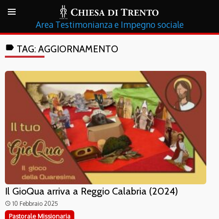
Testimonianza e Impegno sociale
label
TAG:
AGGIORNAMENTO
Il GioQua arriva a Reggio Calabria (2024)
10 Febbraio 2025
access_time
Pastorale Missionaria