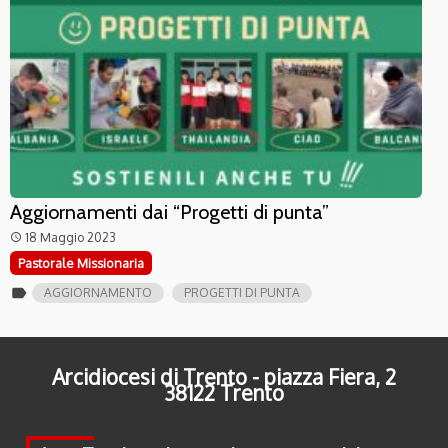
Aggiornamenti dai “Progetti di punta”
18 Maggio 2023
access_time
Pastorale Missionaria
label
AGGIORNAMENTO
PROGETTI DI PUNTA
Arcidiocesi di Trento - piazza Fiera, 2
38122 Trento