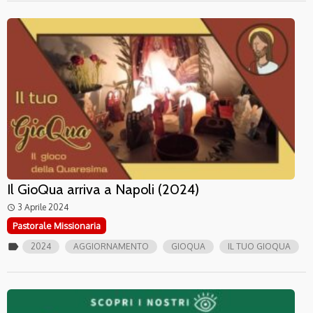
Il GioQua arriva a Napoli (2024)
3 Aprile 2024
access_time
Pastorale Missionaria
label
2024
AGGIORNAMENTO
GIOQUA
IL TUO GIOQUA