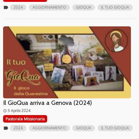
label
2024
AGGIORNAMENTO
GIOQUA
IL TUO GIOQUA
Il GioQua arriva a Genova (2024)
5 Aprile 2024
access_time
Pastorale Missionaria
label
2024
AGGIORNAMENTO
GIOQUA
IL TUO GIOQUA