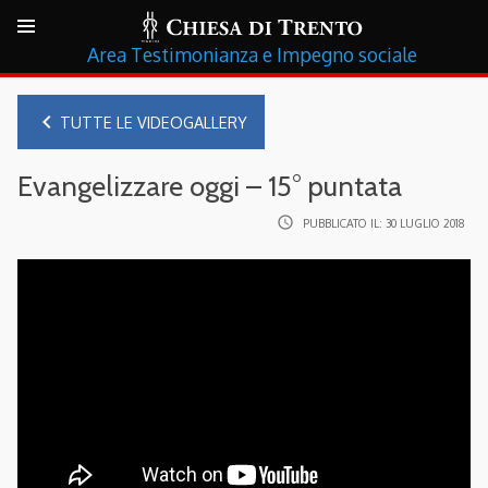
Testimonianza e Impegno sociale
navigate_before
TUTTE LE VIDEOGALLERY
Evangelizzare oggi – 15° puntata
access_time
PUBBLICATO IL:
30 LUGLIO 2018