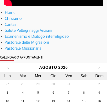
Home
Chi siamo
Caritas
Salute Pellegrinaggi Anziani
Ecumenismo e Dialogo interreligioso
Pastorale delle Migrazioni
Pastorale Missionaria
CALENDARIO APPUNTAMENTI
‹
AGOSTO 2026
›
Lun
Mar
Mer
Gio
Ven
Sab
Dom
27
28
29
30
31
1
2
3
4
5
6
7
8
9
10
11
12
13
14
15
16