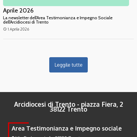
Aprile 2026
La newsletter dell'Area Testimonianza e Impegno Sociale
dell'Arcidiocesi di Trento
1 Aprile 2026
access_time
Leggile tutte
Arcidiocesi di Trento - piazza Fiera, 2
38122 Trento
Area Testimonianza e Impegno sociale