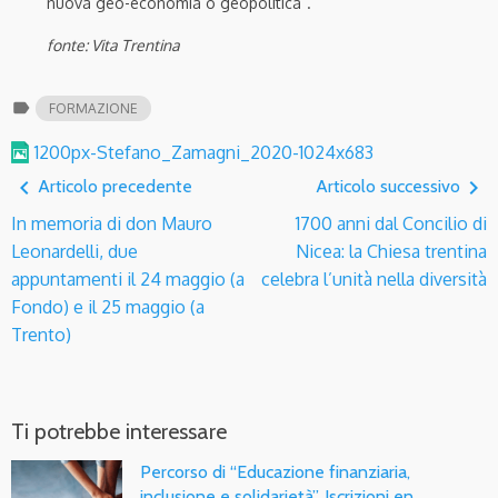
nuova geo-economia o geopolitica”.
fonte: Vita Trentina
label
FORMAZIONE
1200px-Stefano_Zamagni_2020-1024x683
navigate_before
navigate_next
Articolo precedente
Articolo successivo
In memoria di don Mauro
1700 anni dal Concilio di
Leonardelli, due
Nicea: la Chiesa trentina
appuntamenti il 24 maggio (a
celebra l’unità nella diversità
Fondo) e il 25 maggio (a
Trento)
Ti potrebbe interessare
Percorso di “Educazione finanziaria,
inclusione e solidarietà”. Iscrizioni en…