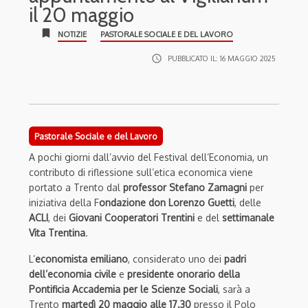
il 20 maggio
bookmark
NOTIZIE
PASTORALE SOCIALE E DEL LAVORO
access_time
PUBBLICATO IL:
16 MAGGIO 2025
Pastorale Sociale e del Lavoro
A pochi giorni dall’avvio del Festival dell’Economia, un
contributo di riflessione sull’etica economica viene
portato a Trento dal
professor Stefano Zamagni
per
iniziativa della F
ondazione don Lorenzo Guetti
, delle
ACLI
, dei
Giovani Cooperatori Trentini
e del
settimanale
Vita Trentina
.
L’
economista emiliano
, considerato uno dei
padri
dell’economia civile
e
presidente onorario della
Pontificia Accademia per le Scienze Sociali
, sarà a
Trento
martedì 20 maggio alle 17.30
presso il Polo