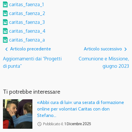
caritas_faenza_1
caritas_faenza_2
caritas_faenza_3
caritas_faenza_4
caritas_faenza_a
navigate_before
navigate_next
Articolo precedente
Articolo successivo
Aggiornamenti dai “Progetti
Comunione e Missione,
di punta”
giugno 2023
Ti potrebbe interessare
«Abbi cura di lui»: una serata di formazione
online per volontari Caritas con don
Stefano…
access_time
Pubblicato il:
1 Dicembre 2025