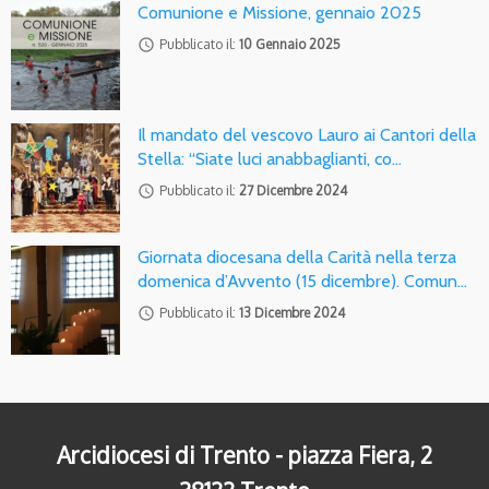
Comunione e Missione, gennaio 2025
access_time
Pubblicato il:
10 Gennaio 2025
Il mandato del vescovo Lauro ai Cantori della
Stella: “Siate luci anabbaglianti, co…
access_time
Pubblicato il:
27 Dicembre 2024
Giornata diocesana della Carità nella terza
domenica d’Avvento (15 dicembre). Comun…
access_time
Pubblicato il:
13 Dicembre 2024
Arcidiocesi di Trento - piazza Fiera, 2