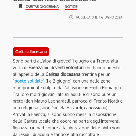
bookmark
CARITAS DIOCESANA
NOTIZIE
access_time
PUBBLICATO IL:
1 GIUGNO 2023
Caritas diocesana
Sono partiti all’alba di giovedì 1 giugno da Trento alla
volta di
Faenza
più di
venti volontari
che hanno aderito
all’appello della
Caritas diocesana
trentina per un
“
ponte solidale
” (1 e 2 giugno) con una delle zone
maggiormente colpite dall’alluvione in Emilia Romagna.
Tra loro molti giovani, alcuni adulti e ci sono pure un
prete (don Mauro Leonardelli, parroco di Trento Nord) e
una religiosa (suor Daniela Rizzardi, canossiana).
Arrivati a Faenza, si sono subito messi a disposizione
della Caritas locale che coordina parte degli interventi,
finalizzati in particolare alla liberazione delle abitazioni
da residui di acqua e fango e alla raccolta e